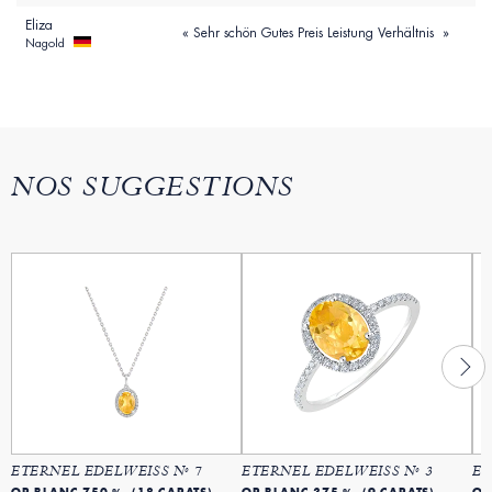
Eliza
« Sehr schön Gutes Preis Leistung Verhältnis »
Nagold
NOS SUGGESTIONS
ETERNEL EDELWEISS Nº 7
ETERNEL EDELWEISS Nº 3
ET