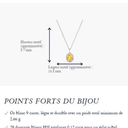
Hauteur motif
(approximative) :
8.7 mm
Largeur motif (approximative) :
15.8 mm
POINTS FORTS DU BIJOU
Or blanc 9 carats, léger et durable avec un poids total minimum de
2,66 g
29 diamants blancs HSI totalisant 0,12 carat pour un éclat subtil