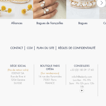
Alliances
Bagues de fiançailles
Bagues
Co
CONTACT
CGV
PLAN DU SITE
RÈGLES DE CONFIDENTIALITÉ
SIÈGE SOCIAL
BOUTIQUE PARIS
CONSEILLERS
R
OPÉRA
(Pas de retour colis)
+33 (0)1 85 09 17 60
EDENLY SA
(Sur rendez-vous)
R
Rue de Rive 4
14 rue des Pyramides
info-fr@edenly.com
1204 Genève
75001 Paris
Lun-Ven : 9h-19h
R
SUISSE
FRANCE
Sam : 9h-12h puis 13h-
18h