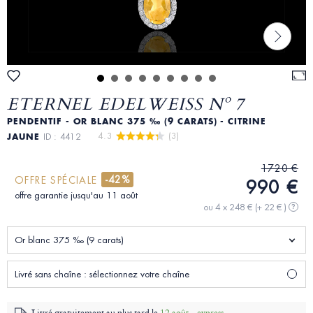
ETERNEL EDELWEISS Nº 7
PENDENTIF - OR BLANC 375 ‰ (9 CARATS) - CITRINE
4.3 
 (3)
JAUNE
ID : 4412
1720 €
-42%
OFFRE SPÉCIALE
990 €
offre garantie jusqu'au 11 août
ou 4 x 248 €
(+ 22 € )
?
Or blanc 375 ‰ (9 carats)
Livré sans chaîne : sélectionnez votre chaîne
Livré gratuitement au plus tard le
12 août - express