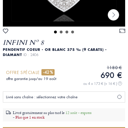
INFINI Nº 8
PENDENTIF COEUR - OR BLANC 375 ‰ (9 CARATS) -
DIAMANT
ID : 2406
1180 €
-42%
OFFRE SPÉCIALE
690 €
offre garantie jusqu'au 19 août
ou 4 x 173 €
(+ 16 € )
?
Livré sans chaîne : sélectionnez votre chaîne
Livré gratuitement au plus tard le
12 août - express
-
Plus que 1 en stock