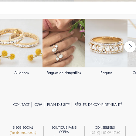
Alliances
Bagues de fiançailles
Bagues
Co
CONTACT
CGV
PLAN DU SITE
RÈGLES DE CONFIDENTIALITÉ
SIÈGE SOCIAL
BOUTIQUE PARIS
CONSEILLERS
R
OPÉRA
(Pas de retour colis)
+33 (0)1 85 09 17 60