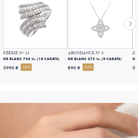
FÉÉRIE Nº 33
ABONDANCE Nº 8
DE
OR BLANC 750 ‰ (18 CARATS)
OR BLANC 375 ‰ (9 CARATS)
OR
-56%
-43%
3990 €
890 €
54