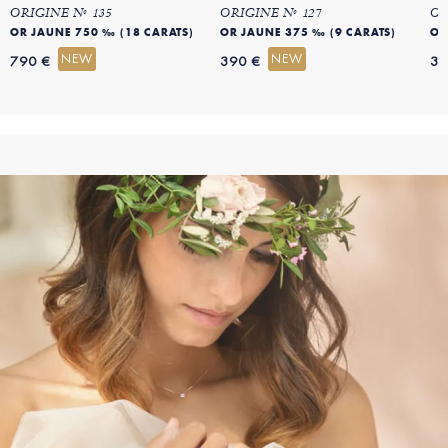
ORIGINE Nº 135
ORIGINE Nº 127
OR
OR JAUNE 750 ‰ (18 CARATS)
OR JAUNE 375 ‰ (9 CARATS)
OR
NEW
NEW
790 €
390 €
39