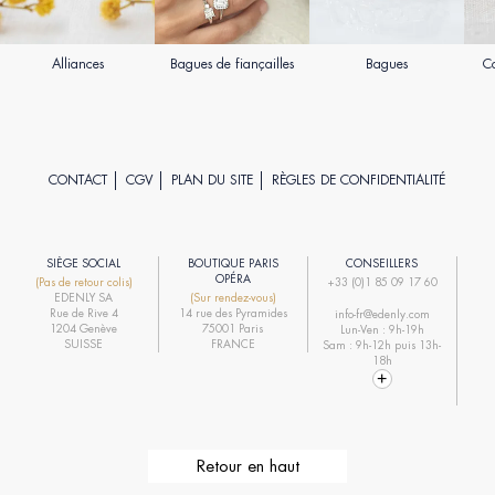
Alliances
Bagues de fiançailles
Bagues
Co
CONTACT
CGV
PLAN DU SITE
RÈGLES DE CONFIDENTIALITÉ
SIÈGE SOCIAL
BOUTIQUE PARIS
CONSEILLERS
R
OPÉRA
(Pas de retour colis)
+33 (0)1 85 09 17 60
EDENLY SA
(Sur rendez-vous)
R
Rue de Rive 4
14 rue des Pyramides
info-fr@edenly.com
1204 Genève
75001 Paris
Lun-Ven : 9h-19h
R
SUISSE
FRANCE
Sam : 9h-12h puis 13h-
18h
Retour en haut