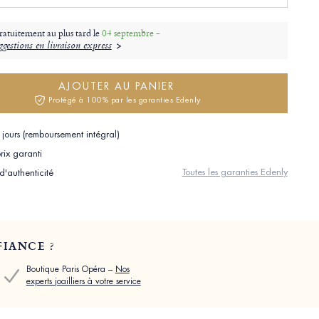
ratuitement au plus tard le
04 septembre -
gestions en livraison express
AJOUTER AU PANIER
Protégé à 100% par les garanties Edenly
jours (remboursement intégral)
rix garanti
Toutes les garanties Edenly
 d'authenticité
IANCE ?
Boutique Paris Opéra –
Nos
experts joailliers à votre service