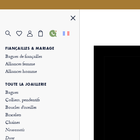
FIANÇAILLES & MARIAGE
Bagues de fiançailles
Alliances femme
Alliances homme
TOUTE LA JOAILLERIE
Bagues
Colliers, pendentifs
Boucles d'oreilles
Bracelets
Chaînes
Nouveautés
Dune