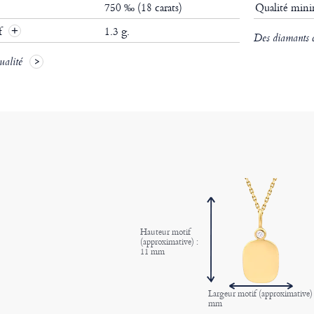
750 ‰ (18 carats)
Qualité mi
if
1.3 g.
Des diamants ce
ualité
Hauteur motif
(approximative) :
11 mm
Largeur motif (approximative) 
mm