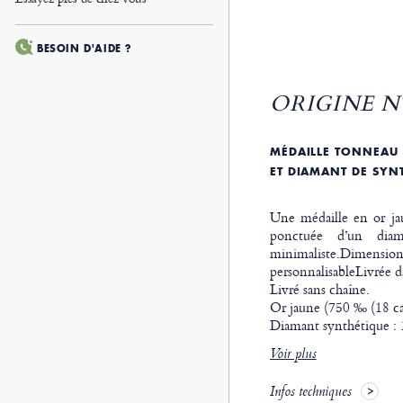
BESOIN D'AIDE ?
ORIGINE Nº
MÉDAILLE TONNEAU 
ET DIAMANT DE SYN
Une médaille en or ja
ponctuée d’un dia
minimaliste.Dimen
personnalisableLivrée da
Livré sans chaîne.
Or jaune (750 ‰ (18 car
Diamant synthétique : 1
Voir plus
Infos techniques