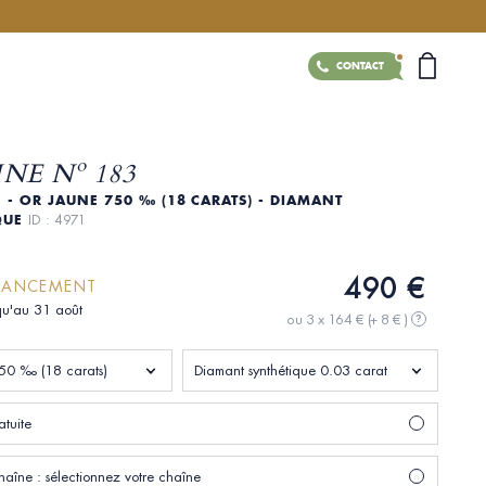
CONTACT
NE Nº 183
 - OR JAUNE 750 ‰ (18 CARATS) - DIAMANT
QUE
ID : 4971
490 €
 LANCEMENT
qu'au 31 août
ou 3 x 164 €
(+ 8 € )
?
50 ‰ (18 carats)
Diamant synthétique 0.03 carat
tuite
chaîne : sélectionnez votre chaîne