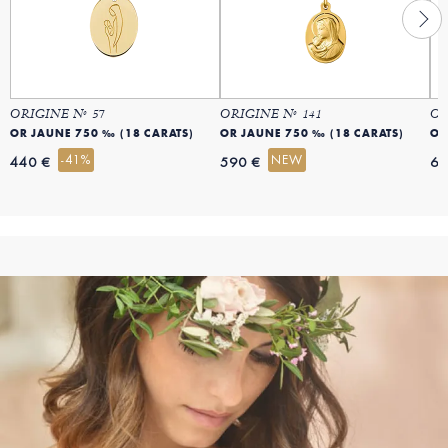
ORIGINE Nº 57
ORIGINE Nº 141
OR
OR JAUNE 750 ‰ (18 CARATS)
OR JAUNE 750 ‰ (18 CARATS)
OR
-41%
NEW
440 €
590 €
69