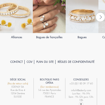
Alliances
Bagues de fiançailles
Bagues
Co
CONTACT
CGV
PLAN DU SITE
RÈGLES DE CONFIDENTIALITÉ
SIÈGE SOCIAL
BOUTIQUE PARIS
CONSEILLERS
R
OPÉRA
(Pas de retour colis)
+33 (0)1 85 09 17 60
EDENLY SA
(Sur rendez-vous)
R
Rue de Rive 4
14 rue des Pyramides
info-fr@edenly.com
1204 Genève
75001 Paris
Lun-Ven : 9h-19h
R
SUISSE
FRANCE
Sam : 9h-12h puis 13h-
18h