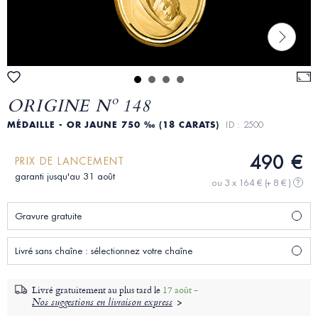
ORIGINE Nº 148
MÉDAILLE - OR JAUNE 750 ‰ (18 CARATS)
ID : 2500
490 €
PRIX DE LANCEMENT
garanti jusqu'au 31 août
ou 3 x 164 €
(+ 8 € )
?
Gravure gratuite
Livré sans chaîne : sélectionnez votre chaîne
Livré gratuitement au plus tard le
17 août -
Nos suggestions en livraison express