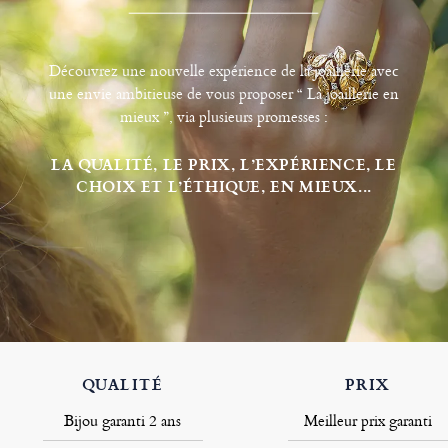
Découvrez une nouvelle expérience de la joaillerie avec
une envie ambitieuse de vous proposer “ La joaillerie en
mieux ”, via plusieurs promesses :
LA QUALITÉ, LE PRIX, L’EXPÉRIENCE, LE
CHOIX ET L’ÉTHIQUE, EN MIEUX...
QUALITÉ
PRIX
Bijou garanti 2 ans
Meilleur prix garanti