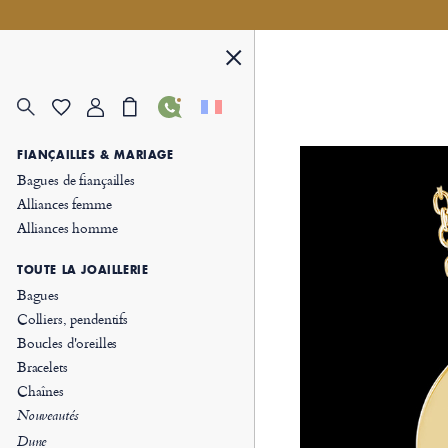
FIANÇAILLES & MARIAGE
Bagues de fiançailles
Alliances femme
Alliances homme
TOUTE LA JOAILLERIE
Bagues
Colliers, pendentifs
Boucles d'oreilles
Bracelets
Chaînes
Nouveautés
Dune