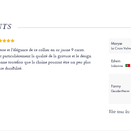
NTS
Maryse
La Croix Val
sse et l'élégance de ce collier en or jaune 9 carats.
t particulièrement la qualité de la gravure et le design
nne toutefois que la chaîne pourrait être un peu plus
Edwin
Lisbonne
e durabilité.
Fanny
Geudertheim
Voir tous les 