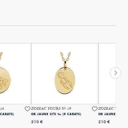
16
ZODIAC YOURS Nº 19
ZODIAC YOURS 
 CARATS)
OR JAUNE 375 ‰ (9 CARATS)
OR JAUNE 375 ‰
210 €
210 €