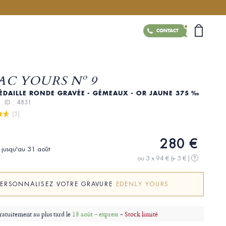
CONTACT
AC YOURS Nº 9
ÉDAILLE RONDE GRAVÉE - GÉMEAUX - OR JAUNE 375 ‰
S)
ID : 4831
 (5)
280 €
i jusqu'au 31 août
ou 3 x 94 €
(+ 5 € )
?
PERSONNALISEZ VOTRE GRAVURE
EDENLY YOURS
ratuitement au plus tard le
18 août - express
-
Stock limité