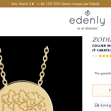
Avis clients 5★ : + de 100 000 clients conquis par Edenly
or et diamant
ZODI
COLLIER M
(9 CARAT
4.6 
Prix garant
Livré g