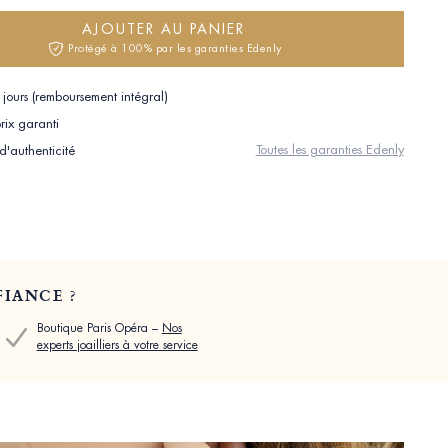
AJOUTER AU PANIER
Protégé à 100% par les garanties Edenly
jours (remboursement intégral)
rix garanti
Toutes les garanties Edenly
 d'authenticité
IANCE ?
Boutique Paris Opéra –
Nos
experts joailliers à votre service