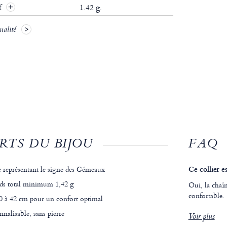
if
1.42 g.
ualité
RTS DU BIJOU
FAQ
 représentant le signe des Gémeaux
Ce collier e
ids total minimum 1,42 g
Oui, la chaî
confortable.
40 à 42 cm pour un confort optimal
nalisable, sans pierre
Voir plus