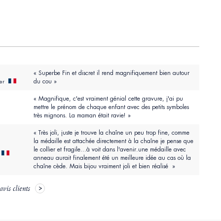
« Superbe Fin et discret il rend magnifiquement bien autour
du cou »
mer
« Magnifique, c'est vraiment génial cette gravure, j'ai pu
mettre le prénom de chaque enfant avec des petits symboles
très mignons. La maman était ravie! »
« Très joli, juste je trouve la chaîne un peu trop fine, comme
la médaille est attachée directement à la chaîne je pense que
le collier et fragile...à voit dans l'avenir.une médaille avec
anneau aurait finalement été un meilleure idée au cas où la
chaîne cède. Mais bijou vraiment joli et bien réalisé »
avis clients