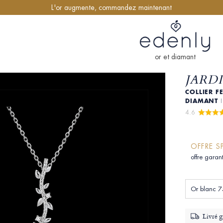
L'or augmente, commandez maintenant
or et diamant
JARD
COLLIER F
DIAMANT
4.6 
OFFRE S
offre garan
Or blanc 7
Livré g