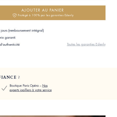
AJOUTER AU PANIER
Protégé à 100% par les garanties Edenly
jours (remboursement intégral)
rix garanti
Toutes les garanties Edenly
 d'authenticité
IANCE ?
Boutique Paris Opéra –
Nos
experts joailliers à votre service