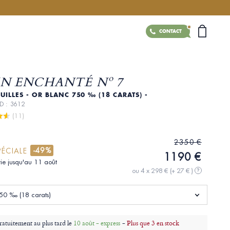
CONTACT
IN ENCHANTÉ Nº 7
EUILLES - OR BLANC 750 ‰ (18 CARATS) -
ID : 3612
 (11)
2350 €
-49%
PÉCIALE
1190 €
tie jusqu'au 11 août
ou 4 x 298 €
(+ 27 € )
?
50 ‰ (18 carats)
ratuitement au plus tard le
10 août - express
-
Plus que 3 en stock