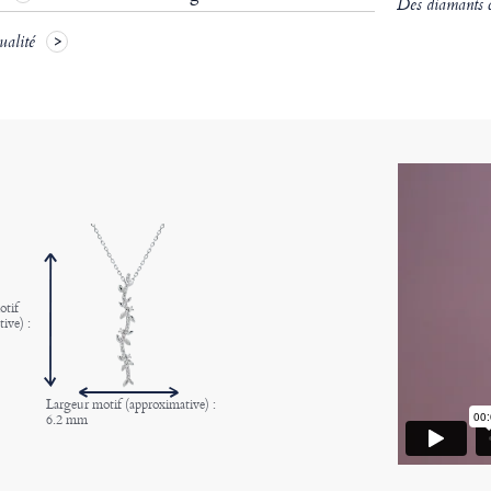
Des diamants ce
ualité
otif
ive) :
Largeur motif (approximative) :
6.2 mm