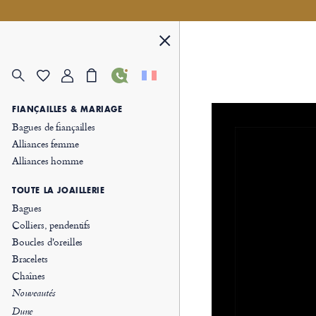
FIANÇAILLES & MARIAGE
Bagues de fiançailles
Alliances femme
Alliances homme
TOUTE LA JOAILLERIE
Bagues
Colliers, pendentifs
Boucles d'oreilles
Bracelets
Chaînes
Nouveautés
Dune