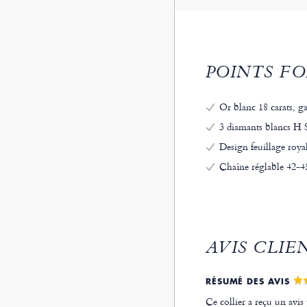
POINTS FO
Or blanc 18 carats, gar
3 diamants blancs H SI
Design feuillage roya
Chaîne réglable 42-45
AVIS CLIE
RÉSUMÉ DES AVIS
Ce collier a reçu un avis 