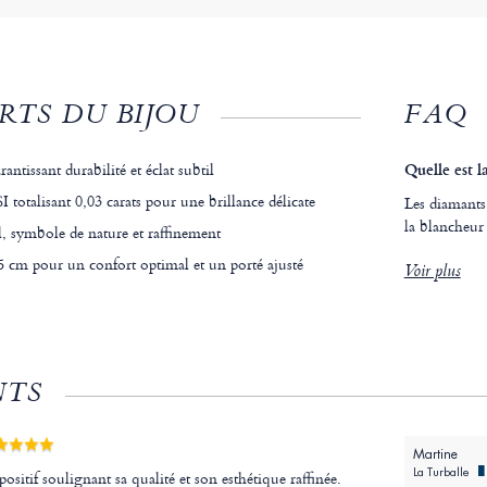
RTS DU BIJOU
FAQ
antissant durabilité et éclat subtil
Quelle est l
 totalisant 0,03 carats pour une brillance délicate
Les diamants 
la blancheur 
l, symbole de nature et raffinement
 cm pour un confort optimal et un porté ajusté
Voir plus
NTS
Martine
La Turballe
positif soulignant sa qualité et son esthétique raffinée.