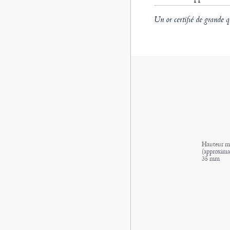
Un or certifié de grande q
Hauteur m
(approximat
35 mm