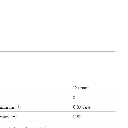
Diamant
3
 minimum
0.03 carat
+
nimum
HSI
+