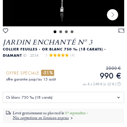
JARDIN ENCHANTÉ Nº 3
COLLIER FEUILLES - OR BLANC 750 ‰ (18 CARATS) -
5 
 (4)
DIAMANT
ID : 2534
2000 €
-51%
OFFRE SPÉCIALE
990 €
offre garantie jusqu'au 15 août
ou 4 x 248 €
(+ 22 € )
?
Or blanc 750 ‰ (18 carats)
Livré gratuitement au plus tard le
07 septembre -
Nos suggestions en livraison express