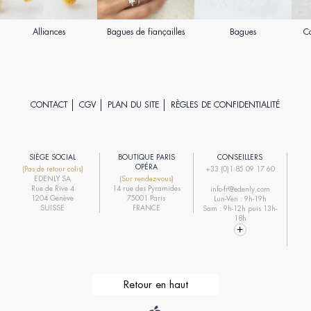
Alliances
Bagues de fiançailles
Bagues
Co
CONTACT
CGV
PLAN DU SITE
RÈGLES DE CONFIDENTIALITÉ
SIÈGE SOCIAL
BOUTIQUE PARIS
CONSEILLERS
R
OPÉRA
(Pas de retour colis)
+33 (0)1 85 09 17 60
EDENLY SA
(Sur rendez-vous)
R
Rue de Rive 4
14 rue des Pyramides
info-fr@edenly.com
1204 Genève
75001 Paris
Lun-Ven : 9h-19h
R
SUISSE
FRANCE
Sam : 9h-12h puis 13h-
18h
Retour en haut