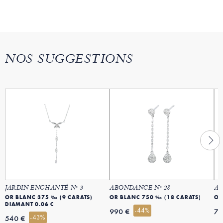
NOS SUGGESTIONS
JARDIN ENCHANTÉ Nº 3
ABONDANCE Nº 28
AB
OR BLANC 375 ‰ (9 CARATS)
OR BLANC 750 ‰ (18 CARATS)
OR
DIAMANT 0.06 C
-44%
990 €
79
-43%
540 €