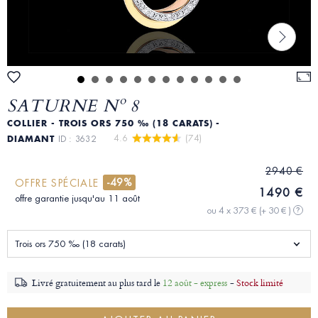
SATURNE Nº 8
COLLIER - TROIS ORS 750 ‰ (18 CARATS) -
4.6 
 (74)
DIAMANT
ID : 3632
2940 €
-49%
OFFRE SPÉCIALE
1490 €
offre garantie jusqu'au 11 août
ou 4 x 373 €
(+ 30 € )
?
Trois ors 750 ‰ (18 carats)
Livré gratuitement au plus tard le
12 août - express
-
Stock limité