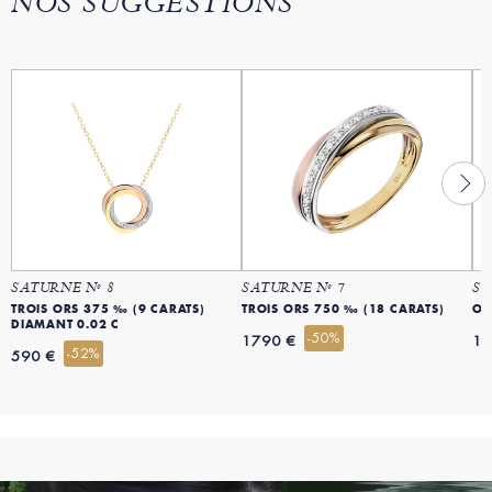
NOS SUGGESTIONS
SATURNE Nº 8
SATURNE Nº 7
SA
TROIS ORS 375 ‰ (9 CARATS)
TROIS ORS 750 ‰ (18 CARATS)
OR
DIAMANT 0.02 C
-50%
1790 €
19
-52%
590 €