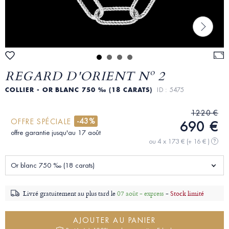
REGARD D'ORIENT Nº 2
COLLIER - OR BLANC 750 ‰ (18 CARATS)
ID : 5475
1220 €
-43%
OFFRE SPÉCIALE
690 €
offre garantie jusqu'au 17 août
ou 4 x 173 €
(+ 16 € )
?
Or blanc 750 ‰ (18 carats)
Livré gratuitement au plus tard le
07 août - express
-
Stock limité
AJOUTER AU PANIER