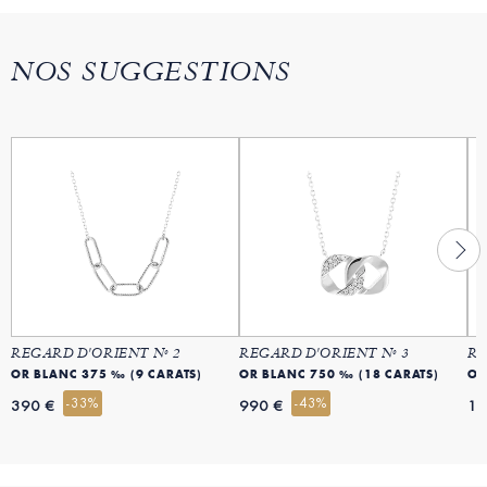
NOS SUGGESTIONS
REGARD D'ORIENT Nº 2
REGARD D'ORIENT Nº 3
RE
OR BLANC 375 ‰ (9 CARATS)
OR BLANC 750 ‰ (18 CARATS)
OR
-33%
-43%
390 €
990 €
14