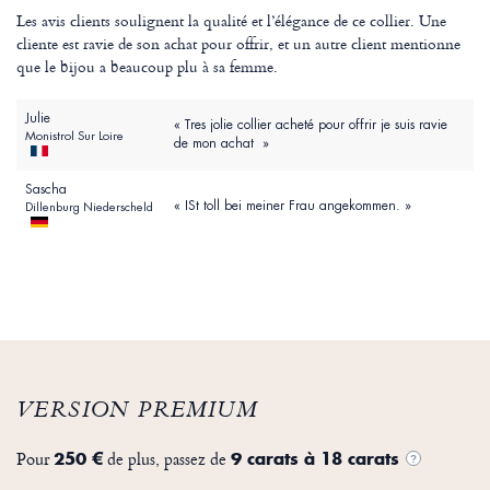
Les avis clients soulignent la qualité et l’élégance de ce collier. Une
cliente est ravie de son achat pour offrir, et un autre client mentionne
que le bijou a beaucoup plu à sa femme.
Julie
« Tres jolie collier acheté pour offrir je suis ravie
Monistrol Sur Loire
de mon achat »
Sascha
« ISt toll bei meiner Frau angekommen. »
Dillenburg Niederscheld
VERSION PREMIUM
Pour
de plus, passez de
250 €
9 carats à 18 carats
?