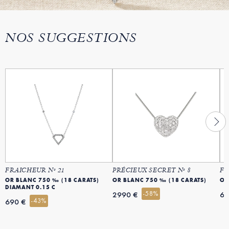
NOS SUGGESTIONS
FRAICHEUR Nº 21
PRÉCIEUX SECRET Nº 8
FL
OR BLANC 750 ‰ (18 CARATS)
OR BLANC 750 ‰ (18 CARATS)
OR
DIAMANT 0.15 C
-58%
2990 €
69
-43%
690 €