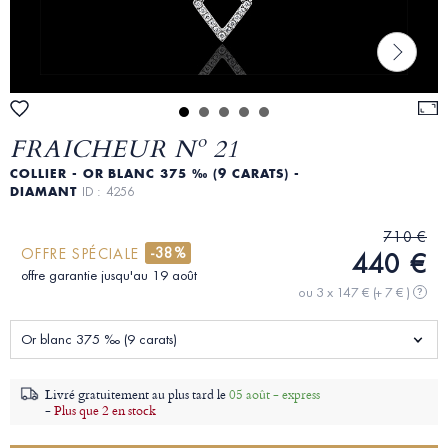
FRAICHEUR Nº 21
COLLIER - OR BLANC 375 ‰ (9 CARATS) -
DIAMANT
ID : 4256
710 €
-38%
OFFRE SPÉCIALE
440 €
offre garantie jusqu'au 19 août
ou 3 x 147 €
(+ 7 € )
?
Or blanc 375 ‰ (9 carats)
Livré gratuitement au plus tard le
05 août - express
-
Plus que 2 en stock