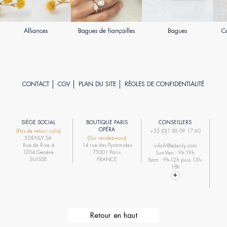
Alliances
Bagues de fiançailles
Bagues
Co
CONTACT
CGV
PLAN DU SITE
RÈGLES DE CONFIDENTIALITÉ
SIÈGE SOCIAL
BOUTIQUE PARIS
CONSEILLERS
R
OPÉRA
(Pas de retour colis)
+33 (0)1 85 09 17 60
EDENLY SA
(Sur rendez-vous)
R
Rue de Rive 4
14 rue des Pyramides
info-fr@edenly.com
1204 Genève
75001 Paris
Lun-Ven : 9h-19h
R
SUISSE
FRANCE
Sam : 9h-12h puis 13h-
18h
Retour en haut