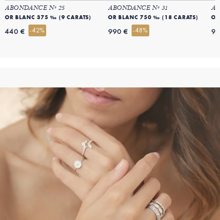
ABONDANCE Nº 25
ABONDANCE Nº 31
AB
OR BLANC 375 ‰ (9 CARATS)
OR BLANC 750 ‰ (18 CARATS)
OR
-42%
-48%
440 €
990 €
99