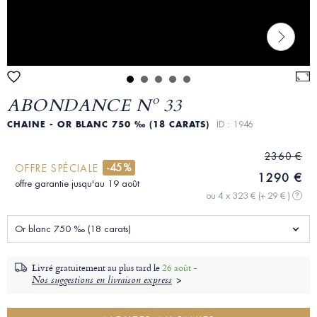
ABONDANCE Nº 33
CHAINE - OR BLANC 750 ‰ (18 CARATS)
ID : 1946
2360 €
-45%
OFFRE SPÉCIALE
1290 €
offre garantie jusqu'au 19 août
ou 4 x 323 €
(+ 29 € )
?
Or blanc 750 ‰ (18 carats)
Livré gratuitement au plus tard le
26 août -
Nos suggestions en livraison express