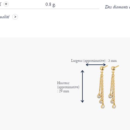
if
0.8 g.
Des diamants ce
ualité
Largeur (approximative) : 3 mm
Hauteur
(approximative)
: 29 mm