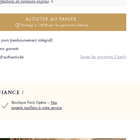
gestions en livraison express
AJOUTER AU PANIER
Protégé à 100% par les garanties Edenly
jours (remboursement intégral)
rix garanti
Toutes les garanties Edenly
 d'authenticité
IANCE ?
Boutique Paris Opéra –
Nos
experts joailliers à votre service