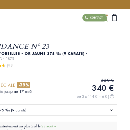
CONTACT
DANCE Nº 23
'OREILLES - OR JAUNE 375 ‰ (9 CARATS) -
ID : 1875
 (99)
550 €
-38%
PÉCIALE
340 €
tie jusqu'au 17 août
ou 3 x 114 €
(+ 6 € )
?
75 ‰ (9 carats)
ratuitement au plus tard le
28 août -