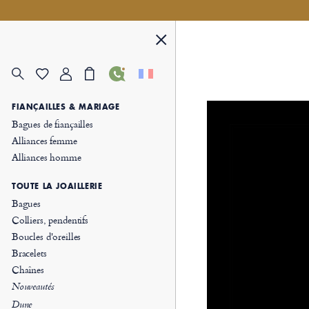
FIANÇAILLES & MARIAGE
Bagues de fiançailles
Alliances femme
Alliances homme
TOUTE LA JOAILLERIE
Bagues
Colliers, pendentifs
Boucles d'oreilles
Bracelets
Chaînes
Nouveautés
Dune