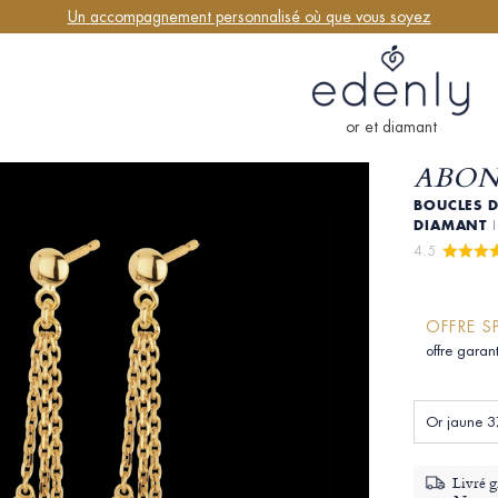
Un accompagnement personnalisé où que vous soyez
or et diamant
ABON
BOUCLES D
DIAMANT
4.5 
OFFRE S
offre garan
Or jaune 3
Livré g