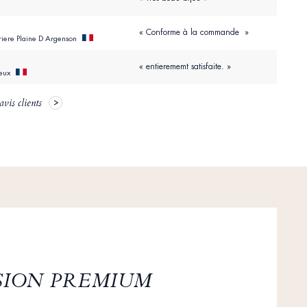
« Conforme à la commande »
rriere Plaine D Argenson
« entierememt satisfaite. »
ieux
avis clients
SION PREMIUM