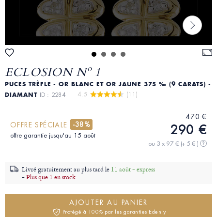
ECLOSION Nº 1
PUCES TRÈFLE - OR BLANC ET OR JAUNE 375 ‰ (9 CARATS) -
4.5 
 (11)
DIAMANT
ID : 2284
470 €
-38%
OFFRE SPÉCIALE
290 €
offre garantie jusqu'au 15 août
ou 3 x 97 €
(+ 5 € )
?
Livré gratuitement au plus tard le
11 août - express
-
Plus que 1 en stock
AJOUTER AU PANIER
Protégé à 100% par les garanties Edenly