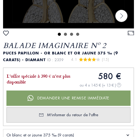
BALADE IMAGINAIRE Nº 2
PUCES PAPILLON - OR BLANC ET OR JAUNE 375 ‰ (9
4.1 
 (15)
CARATS) - DIAMANT
ID : 2359
580 €
L’offre spéciale à 390 € n’est plus
disponible
ou 4 x 145 €
(+ 13 € )
?
DEMANDER UNE REMISE IMMÉDIATE
M'informer du retour de l'offre
Or blanc et or jaune 375 ‰ (9 carats)