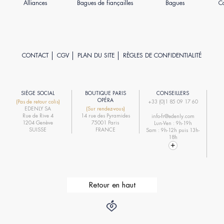
Alliances
Bagues de fiançailles
Bagues
Co
CONTACT
CGV
PLAN DU SITE
RÈGLES DE CONFIDENTIALITÉ
SIÈGE SOCIAL
BOUTIQUE PARIS
CONSEILLERS
R
OPÉRA
(Pas de retour colis)
+33 (0)1 85 09 17 60
EDENLY SA
(Sur rendez-vous)
R
Rue de Rive 4
14 rue des Pyramides
info-fr@edenly.com
1204 Genève
75001 Paris
Lun-Ven : 9h-19h
R
SUISSE
FRANCE
Sam : 9h-12h puis 13h-
18h
Retour en haut