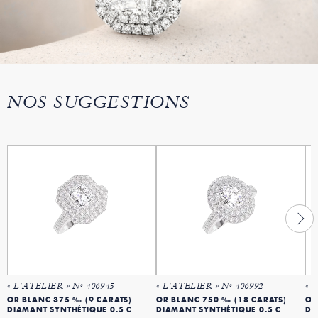
NOS SUGGESTIONS
« L'ATELIER » Nº 406945
« L'ATELIER » Nº 406992
« 
OR BLANC 375 ‰ (9 CARATS)
OR BLANC 750 ‰ (18 CARATS)
OR
DIAMANT SYNTHÉTIQUE 0.5 C
DIAMANT SYNTHÉTIQUE 0.5 C
DI