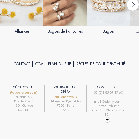
Alliances
Bagues de fiançailles
Bagues
Co
CONTACT
CGV
PLAN DU SITE
RÈGLES DE CONFIDENTIALITÉ
SIÈGE SOCIAL
BOUTIQUE PARIS
CONSEILLERS
R
OPÉRA
(Pas de retour colis)
+33 (0)1 85 09 17 60
EDENLY SA
(Sur rendez-vous)
R
Rue de Rive 4
14 rue des Pyramides
info-fr@edenly.com
1204 Genève
75001 Paris
Lun-Ven : 9h-19h
R
SUISSE
FRANCE
Sam : 9h-12h puis 13h-
18h