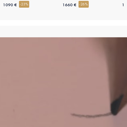
-23%
-26%
1090 €
1660 €
16