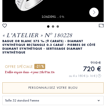
LOADING ... 0 %
« L'ATELIER » Nº 180228
BAGUE OR BLANC 375 ‰ (9 CARATS) - DIAMANT
SYNTHÉTIQUE RECTANGLE 0.3 CARAT - PIERRES DE CÔTÉ
DIAMANT SYNTHÉTIQUE - SERTISSAGE DIAMANT
SYNTHÉTIQUE
910 €
-21%
OFFRE SPÉCIALE
720 €
L'offre expire dans
-4 jour
23
h
07
m
32
s
ou 4 x 180 €
(+ 16 € )
?
PERSONNALISEZ VOTRE BIJOU
Taille 52 standard Femme