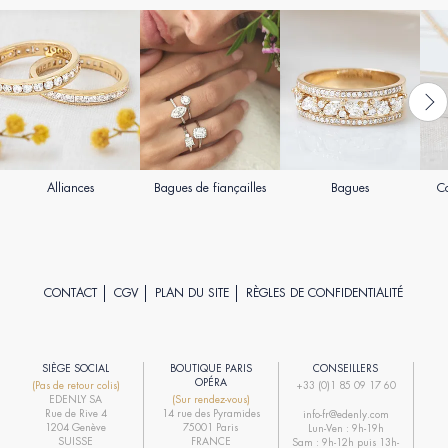
Alliances
Bagues de fiançailles
Bagues
Co
CONTACT
CGV
PLAN DU SITE
RÈGLES DE CONFIDENTIALITÉ
SIÈGE SOCIAL
BOUTIQUE PARIS
CONSEILLERS
R
OPÉRA
(Pas de retour colis)
+33 (0)1 85 09 17 60
EDENLY SA
(Sur rendez-vous)
R
Rue de Rive 4
14 rue des Pyramides
info-fr@edenly.com
1204 Genève
75001 Paris
Lun-Ven : 9h-19h
R
SUISSE
FRANCE
Sam : 9h-12h puis 13h-