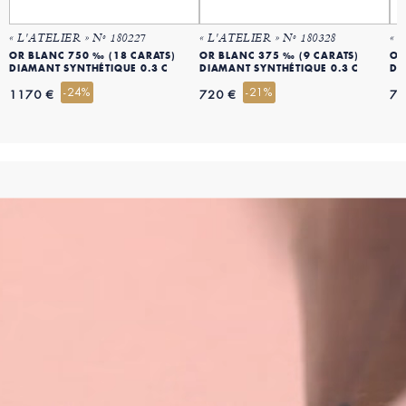
« L'ATELIER » Nº 180227
« L'ATELIER » Nº 180328
« 
OR BLANC 750 ‰ (18 CARATS)
OR BLANC 375 ‰ (9 CARATS)
OR
DIAMANT SYNTHÉTIQUE 0.3 C
DIAMANT SYNTHÉTIQUE 0.3 C
DI
-24%
-21%
1170 €
720 €
72