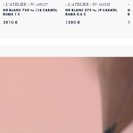
« L'ATELIER » Nº 168227
« L'ATELIER » Nº 161028
« 
OR BLANC 750 ‰ (18 CARATS)
OR BLANC 375 ‰ (9 CARATS)
OR
RUBIS 1 C
RUBIS 0.3 C
RU
3810 €
1580 €
18