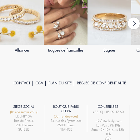
Alliances
Bagues de fiançailles
Bagues
Co
CONTACT
CGV
PLAN DU SITE
RÈGLES DE CONFIDENTIALITÉ
SIÈGE SOCIAL
BOUTIQUE PARIS
CONSEILLERS
R
OPÉRA
(Pas de retour colis)
+33 (0)1 85 09 17 60
EDENLY SA
(Sur rendez-vous)
R
Rue de Rive 4
14 rue des Pyramides
info-fr@edenly.com
1204 Genève
75001 Paris
Lun-Ven : 9h-19h
R
SUISSE
FRANCE
Sam : 9h-12h puis 13h-
18h