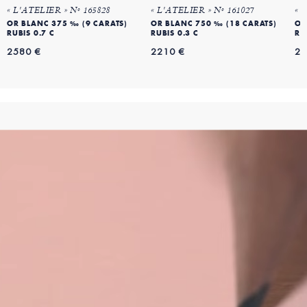
« L'ATELIER » Nº 165828
« L'ATELIER » Nº 161027
« 
OR BLANC 375 ‰ (9 CARATS)
OR BLANC 750 ‰ (18 CARATS)
OR
RUBIS 0.7 C
RUBIS 0.3 C
RU
2580 €
2210 €
25