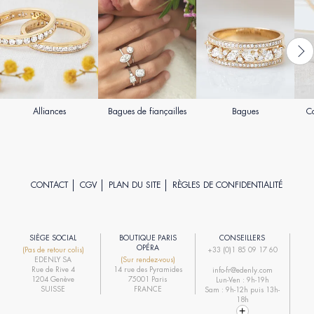
Alliances
Bagues de fiançailles
Bagues
Co
CONTACT
CGV
PLAN DU SITE
RÈGLES DE CONFIDENTIALITÉ
SIÈGE SOCIAL
BOUTIQUE PARIS
CONSEILLERS
R
OPÉRA
(Pas de retour colis)
+33 (0)1 85 09 17 60
EDENLY SA
(Sur rendez-vous)
R
Rue de Rive 4
14 rue des Pyramides
info-fr@edenly.com
1204 Genève
75001 Paris
Lun-Ven : 9h-19h
R
SUISSE
FRANCE
Sam : 9h-12h puis 13h-
18h