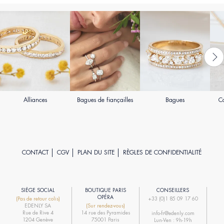
Alliances
Bagues de fiançailles
Bagues
Co
CONTACT
CGV
PLAN DU SITE
RÈGLES DE CONFIDENTIALITÉ
SIÈGE SOCIAL
BOUTIQUE PARIS
CONSEILLERS
R
OPÉRA
(Pas de retour colis)
+33 (0)1 85 09 17 60
EDENLY SA
(Sur rendez-vous)
R
Rue de Rive 4
14 rue des Pyramides
info-fr@edenly.com
1204 Genève
75001 Paris
Lun-Ven : 9h-19h