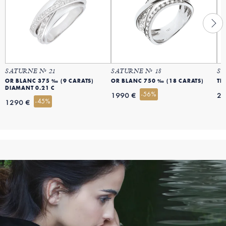
SATURNE Nº 21
SATURNE Nº 18
SA
OR BLANC 375 ‰ (9 CARATS)
OR BLANC 750 ‰ (18 CARATS)
TR
DIAMANT 0.21 C
-56%
1990 €
25
-45%
1290 €