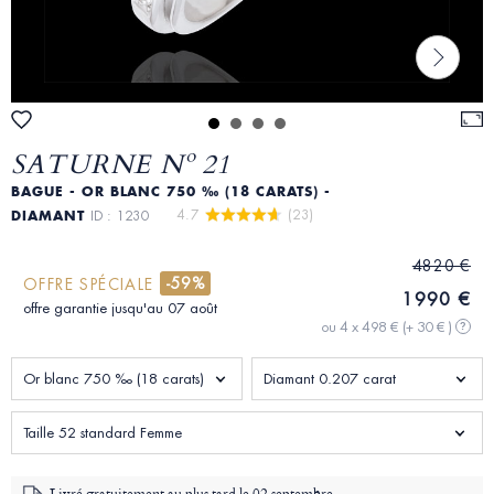
SATURNE Nº 21
BAGUE - OR BLANC 750 ‰ (18 CARATS) -
4.7 
 (23)
DIAMANT
ID : 1230
4820 €
-59%
OFFRE SPÉCIALE
1990 €
offre garantie jusqu'au 07 août
ou 4 x 498 €
(+ 30 € )
?
Or blanc 750 ‰ (18 carats)
Diamant 0.207 carat
Taille 52 standard Femme
Livré gratuitement au plus tard le
02 septembre -