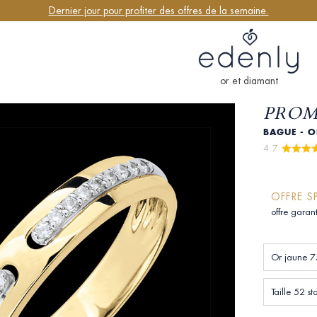
Dernier jour pour profiter des offres de la semaine.
or et diamant
PROME
BAGUE - O
4.7 
OFFRE S
offre garan
Or jaune 7
Taille 52 