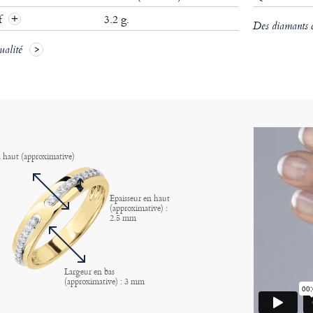
if
3.2 g.
Des diamants ce
ualité
 haut (approximative)
Epaisseur en haut
(approximative) :
2.5 mm
Largeur en bas
(approximative) : 3 mm