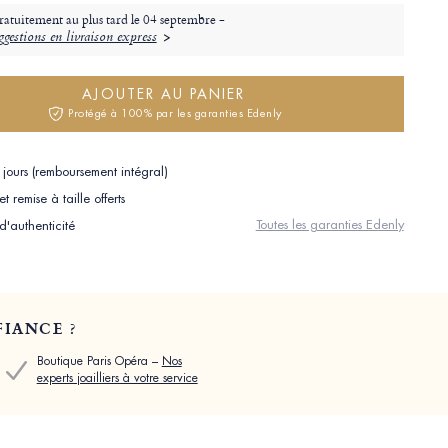
ratuitement au plus tard le
04 septembre -
gestions en livraison express
AJOUTER AU PANIER
Protégé à 100% par les garanties Edenly
jours (remboursement intégral)
 remise à taille offerts
Toutes les garanties Edenly
 d'authenticité
IANCE ?
Boutique Paris Opéra –
Nos
experts joailliers à votre service