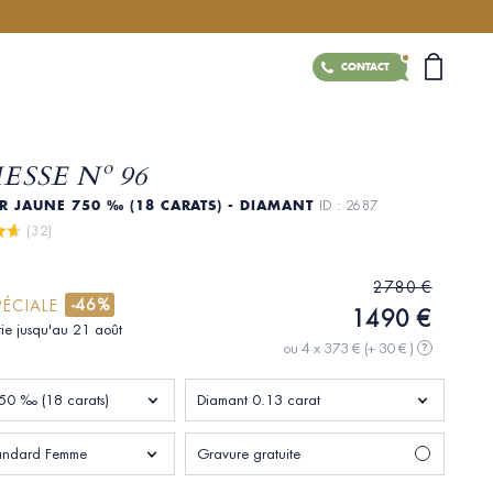
CONTACT
SSE Nº 96
R JAUNE 750 ‰ (18 CARATS) - DIAMANT
ID : 2687
 (32)
2780 €
-46%
PÉCIALE
1490 €
tie jusqu'au 21 août
ou 4 x 373 €
(+ 30 € )
?
50 ‰ (18 carats)
Diamant 0.13 carat
standard Femme
Gravure gratuite