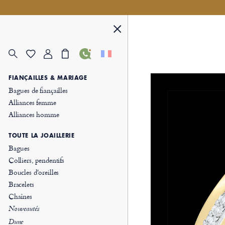
FIANÇAILLES & MARIAGE
Bagues de fiançailles
Alliances femme
Alliances homme
TOUTE LA JOAILLERIE
Bagues
Colliers, pendentifs
Boucles d'oreilles
Bracelets
Chaînes
Nouveautés
Dune