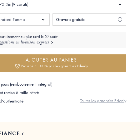
75 ‰ (9 carats)
standard Femme
Gravure gratuite
ratuitement au plus tard le
27 août -
gestions en livraison express
AJOUTER AU PANIER
Protégé à 100% par les garanties Edenly
jours (remboursement intégral)
 remise à taille offerts
Toutes les garanties Edenly
 d'authenticité
IANCE ?