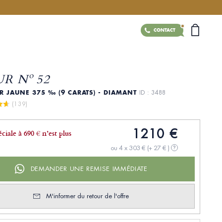
CONTACT
R Nº 52
R JAUNE 375 ‰ (9 CARATS) - DIAMANT
ID : 3488
 (139)
1210 €
éciale à 690 € n’est plus
ou 4 x 303 €
(+ 27 € )
?
DEMANDER UNE REMISE IMMÉDIATE
M'informer du retour de l'offre