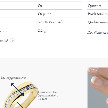
Or
Quantité
Or jaune
Poids total
375 ‰ (9 carats)
Qualité mi
if
2.2 g.
Des diamants ce
ualité
 haut (approximative)
Epaisseur en haut
(approximative) :
2.5 mm