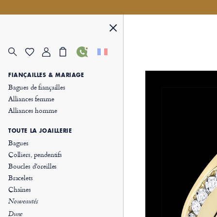
FIANÇAILLES & MARIAGE
Bagues de fiançailles
Alliances femme
Alliances homme
TOUTE LA JOAILLERIE
Bagues
Colliers, pendentifs
Boucles d'oreilles
Bracelets
Chaînes
Nouveautés
Dune