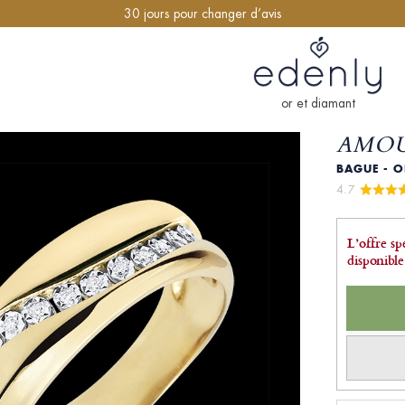
30 jours pour changer d’avis
or et diamant
AMOU
BAGUE - O
4.7 
L’offre sp
disponible