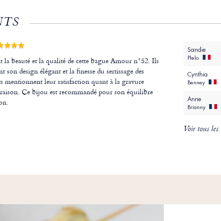
NTS
Sandie
Plelo
nt la beauté et la qualité de cette bague Amour n°52. Ils
t son design élégant et la finesse du sertissage des
Cynthia
ts mentionnent leur satisfaction quant à la gravure
Benney
 livraison. Ce bijou est recommandé pour son équilibre
Anne
on.
Brianny
Voir tous les 