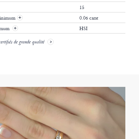
15
 minimum
0.06 carat
+
nimum
HSI
+
rtifiés de grande qualité