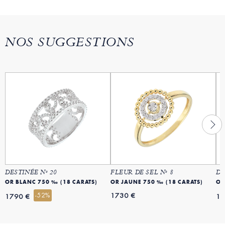
NOS SUGGESTIONS
DESTINÉE Nº 20
FLEUR DE SEL Nº 8
DE
OR BLANC 750 ‰ (18 CARATS)
OR JAUNE 750 ‰ (18 CARATS)
OR
-52%
1730 €
1790 €
15