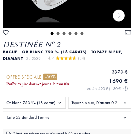
DESTINÉE Nº 2
BAGUE - OR BLANC 750 ‰ (18 CARATS) - TOPAZE BLEUE,
4.7 
 (34)
DIAMANT
ID : 3659
3370 €
-50%
OFFRE SPÉCIALE
1690 €
L'offre expire dans
-2 jour
15
h
22
m
58
s
ou 4 x 423 €
(+ 30 € )
?
Or blanc 750 ‰ (18 carats)
Topaze bleue, Diamant 0.206 carat
Taille 52 standard Femme
Livré gratuitement au plus tard le
02 septembre -