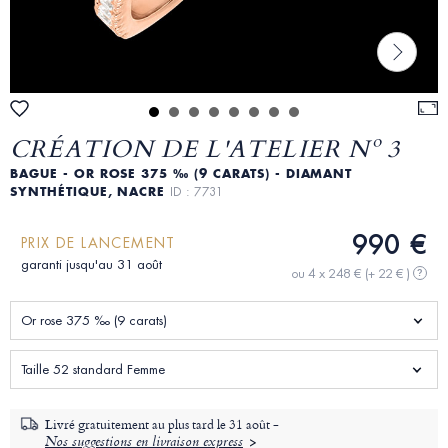
CRÉATION DE L'ATELIER Nº 3
BAGUE - OR ROSE 375 ‰ (9 CARATS) - DIAMANT
SYNTHÉTIQUE, NACRE
ID : 7731
990 €
PRIX DE LANCEMENT
garanti jusqu'au 31 août
ou 4 x 248 €
(+ 22 € )
?
Or rose 375 ‰ (9 carats)
Taille 52 standard Femme
Livré gratuitement au plus tard le
31 août -
Nos suggestions en livraison express