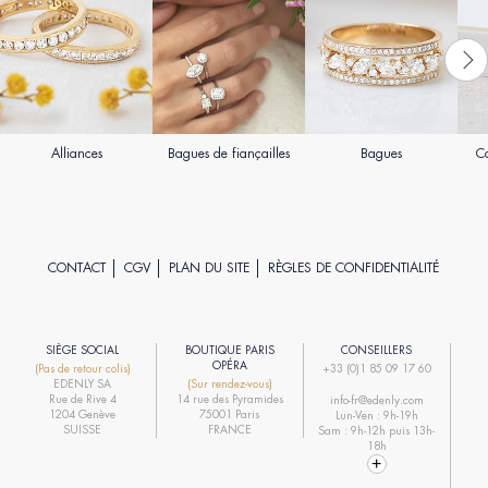
Alliances
Bagues de fiançailles
Bagues
Co
CONTACT
CGV
PLAN DU SITE
RÈGLES DE CONFIDENTIALITÉ
SIÈGE SOCIAL
BOUTIQUE PARIS
CONSEILLERS
R
OPÉRA
(Pas de retour colis)
+33 (0)1 85 09 17 60
EDENLY SA
(Sur rendez-vous)
R
Rue de Rive 4
14 rue des Pyramides
info-fr@edenly.com
1204 Genève
75001 Paris
Lun-Ven : 9h-19h
R
SUISSE
FRANCE
Sam : 9h-12h puis 13h-
18h