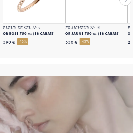
FLEUR DE SEL Nº 5
FRAICHEUR Nº 18
FL
OR ROSE 750 ‰ (18 CARATS)
OR JAUNE 750 ‰ (18 CARATS)
OR
-46%
-43%
590 €
550 €
29