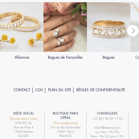
Alliances
Bagues de fiançailles
Bagues
Co
CONTACT
CGV
PLAN DU SITE
RÈGLES DE CONFIDENTIALITÉ
SIÈGE SOCIAL
BOUTIQUE PARIS
CONSEILLERS
R
OPÉRA
(Pas de retour colis)
+33 (0)1 85 09 17 60
EDENLY SA
(Sur rendez-vous)
R
Rue de Rive 4
14 rue des Pyramides
info-fr@edenly.com
1204 Genève
75001 Paris
Lun-Ven : 9h-19h
R
SUISSE
FRANCE
Sam : 9h-12h puis 13h-