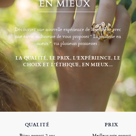
Découvrez une nouvelle expérience de la joaillerie avec
une envie ambitieuse de vous proposer “ La joaillerie en
mieux ”, via plusieurs promesses :
LA QUALITÉ, LE PRIX, L’EXPÉRIENCE, LE
CHOIX ET L’ÉTHIQUE, EN MIEUX...
QUALITÉ
PRIX
Bijou garanti 2 ans
Meilleur prix garanti