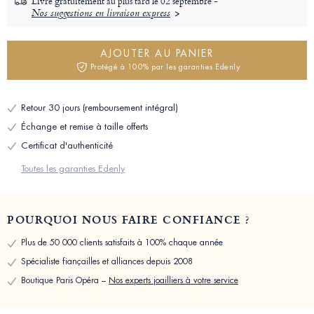
Livré gratuitement au plus tard le
02 septembre -
Nos suggestions en livraison express
AJOUTER AU PANIER
Protégé à 100% par les garanties Edenly
Retour 30 jours (remboursement intégral)
Échange et remise à taille offerts
Certificat d'authenticité
Toutes les garanties Edenly
POURQUOI NOUS FAIRE CONFIANCE ?
Plus de 50 000 clients satisfaits à 100% chaque année
Spécialiste fiançailles et alliances depuis 2008
Boutique Paris Opéra –
Nos experts joailliers à votre service