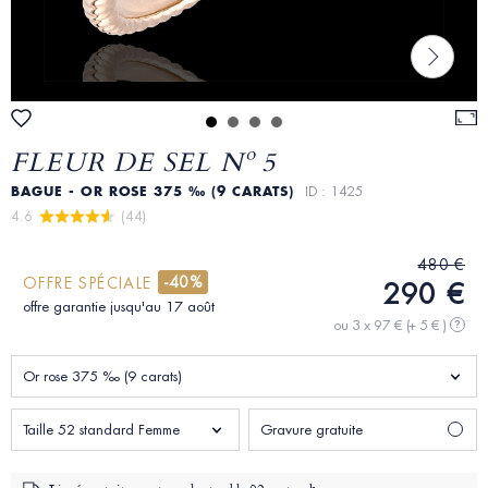
FLEUR DE SEL Nº 5
BAGUE - OR ROSE 375 ‰ (9 CARATS)
ID : 1425
4.6 
 (44)
480 €
-40%
OFFRE SPÉCIALE
290 €
offre garantie jusqu'au 17 août
ou 3 x 97 €
(+ 5 € )
?
Or rose 375 ‰ (9 carats)
Taille 52 standard Femme
Gravure gratuite