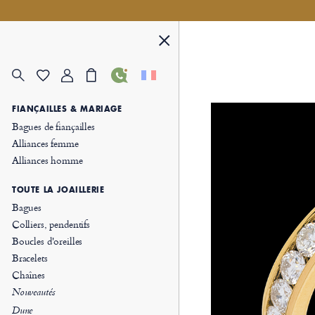
FIANÇAILLES & MARIAGE
Bagues de fiançailles
Alliances femme
Alliances homme
TOUTE LA JOAILLERIE
Bagues
Colliers, pendentifs
Boucles d'oreilles
Bracelets
Chaînes
Nouveautés
Dune