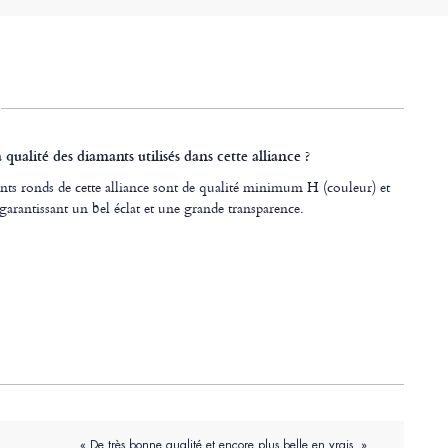
a qualité des diamants utilisés dans cette alliance ?
nts ronds de cette alliance sont de qualité minimum H (couleur) et
 garantissant un bel éclat et une grande transparence.
« De très bonne qualité et encore plus belle en vrais »