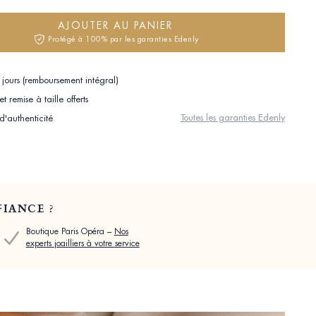
AJOUTER AU PANIER
Protégé à 100% par les garanties Edenly
jours (remboursement intégral)
 remise à taille offerts
Toutes les garanties Edenly
 d'authenticité
IANCE ?
Boutique Paris Opéra –
Nos
experts joailliers à votre service