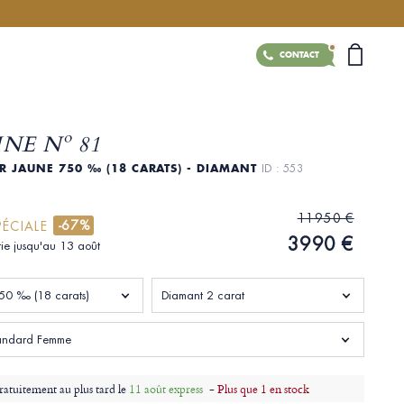
CONTACT
NE Nº 81
R JAUNE 750 ‰ (18 CARATS) - DIAMANT
ID : 553
11950 €
-67%
PÉCIALE
3990 €
tie jusqu'au 13 août
50 ‰ (18 carats)
Diamant 2 carat
standard Femme
ratuitement au plus tard le
11 août express
-
Plus que 1 en stock