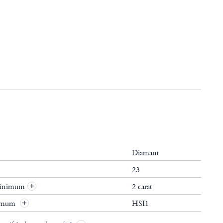
Diamant
23
 minimum
2 carat
+
nimum
HSI1
+