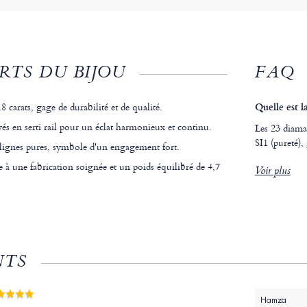
RTS DU BIJOU
FAQ
8 carats, gage de durabilité et de qualité.
Quelle est l
és en serti rail pour un éclat harmonieux et continu.
Les 23 diama
SI1 (pureté),
lignes pures, symbole d'un engagement fort.
 à une fabrication soignée et un poids équilibré de 4,7
Voir plus
NTS
Hamza