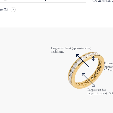
Des diamants ce
ualité
Largeur en haut (approximative)
: 3.85 mm
Epaisse
(approx
2.15 
Largeur en bas
(approximative) : 3