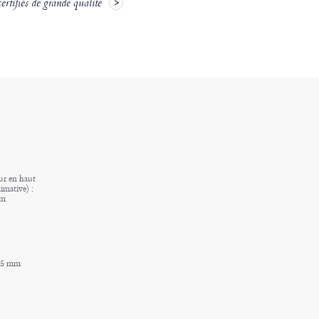
rtifiés de grande qualité
ur en haut
imative) :
mm
.85 mm