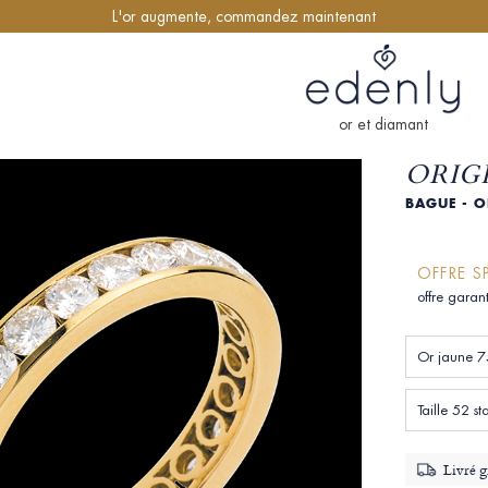
L'or augmente, commandez maintenant
or et diamant
ORIGI
BAGUE - O
OFFRE S
offre garan
Or jaune 7
Taille 52 
Livré g