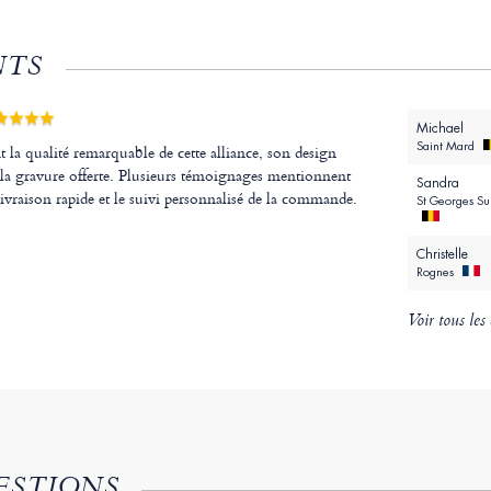
NTS
Michael
Saint Mard
t la qualité remarquable de cette alliance, son design
e la gravure offerte. Plusieurs témoignages mentionnent
Sandra
 livraison rapide et le suivi personnalisé de la commande.
St Georges S
Christelle
Rognes
Voir tous les 
ESTIONS