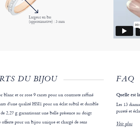
Largeur en bas
(approximative) : 3 mm
RTS DU BIJOU
FAQ
r blanc et or rose 9 carats pour un contraste raffiné
Quelle est l
nts d’une qualité HSI1 pour un éclat subtil et durable
Les 13 diama
pureté et écl
e 2,27 g garantissant une belle présence au doigt
 offerte pour un bijou unique et chargé de sens
Voir plus