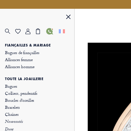
FIANÇAILLES & MARIAGE
Bagues de fiançailles
Alliances femme
Alliances homme
TOUTE LA JOAILLERIE
Bagues
Colliers, pendentifs
Boucles d'oreilles
Bracelets
Chaînes
Nouveautés
Dune