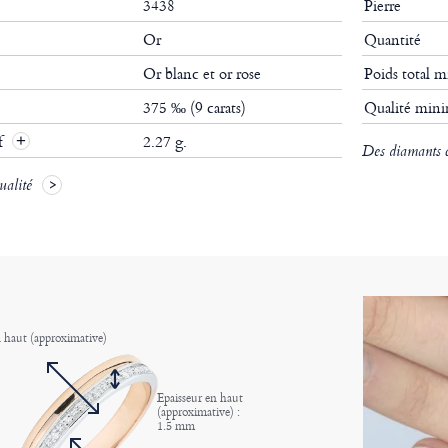
3438
Pierre
Or
Quantité
Or blanc et or rose
Poids total
375 ‰ (9 carats)
Qualité mi
if
2.27 g.
Des diamants ce
ualité
 haut (approximative)
Epaisseur en haut
(approximative) :
1.5 mm