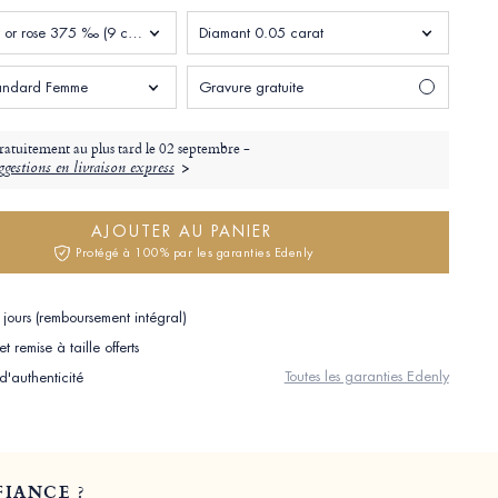
Or blanc et or rose 375 ‰ (9 carats)
Diamant 0.05 carat
standard Femme
Gravure gratuite
ratuitement au plus tard le
02 septembre -
gestions en livraison express
AJOUTER AU PANIER
Protégé à 100% par les garanties Edenly
jours (remboursement intégral)
 remise à taille offerts
Toutes les garanties Edenly
 d'authenticité
IANCE ?