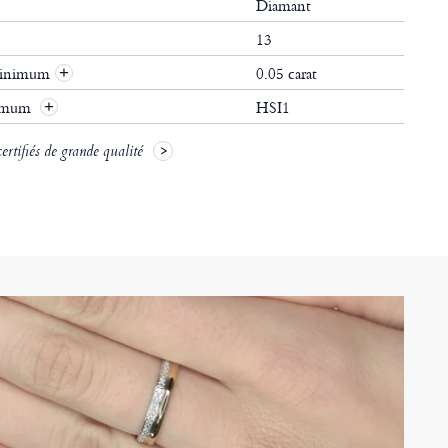
Diamant
13
 minimum
0.05 carat
+
nimum
HSI1
+
rtifiés de grande qualité