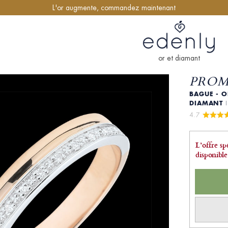
L'or augmente, commandez maintenant
or et diamant
PROME
BAGUE - O
DIAMANT
4.7 
L’offre sp
disponible