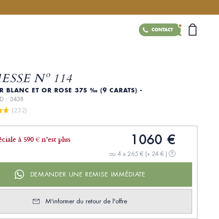
CONTACT
SSE Nº 114
R BLANC ET OR ROSE 375 ‰ (9 CARATS) -
ID : 3438
 (232)
1060 €
éciale à 590 € n’est plus
ou 4 x 265 €
(+ 24 € )
?
DEMANDER UNE REMISE IMMÉDIATE
M'informer du retour de l'offre