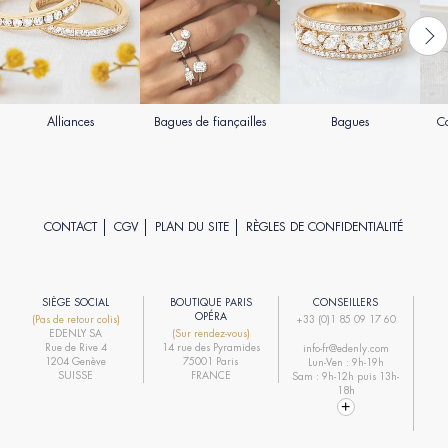
Alliances
Bagues de fiançailles
Bagues
Co
CONTACT
CGV
PLAN DU SITE
RÈGLES DE CONFIDENTIALITÉ
SIÈGE SOCIAL
BOUTIQUE PARIS
CONSEILLERS
R
OPÉRA
(Pas de retour colis)
+33 (0)1 85 09 17 60
EDENLY SA
(Sur rendez-vous)
R
Rue de Rive 4
14 rue des Pyramides
info-fr@edenly.com
1204 Genève
75001 Paris
Lun-Ven : 9h-19h
R
SUISSE
FRANCE
Sam : 9h-12h puis 13h-
18h