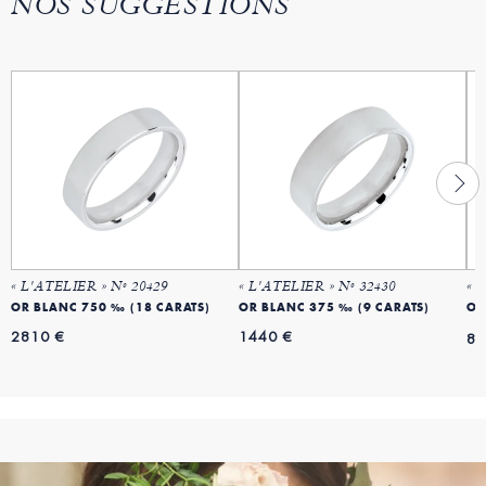
NOS SUGGESTIONS
« L'ATELIER » Nº 20429
« L'ATELIER » Nº 32430
« 
OR BLANC 750 ‰ (18 CARATS)
OR BLANC 375 ‰ (9 CARATS)
OR
2810 €
1440 €
80