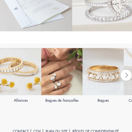
Alliances
Bagues de fiançailles
Bagues
Co
CONTACT
CGV
PLAN DU SITE
RÈGLES DE CONFIDENTIALITÉ