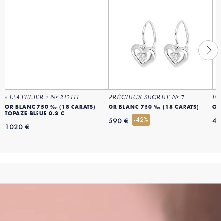
« L'ATELIER » Nº 212111
PRÉCIEUX SECRET Nº 7
FR
OR BLANC 750 ‰ (18 CARATS)
OR BLANC 750 ‰ (18 CARATS)
OR
TOPAZE BLEUE 0.3 C
-42%
590 €
44
1020 €