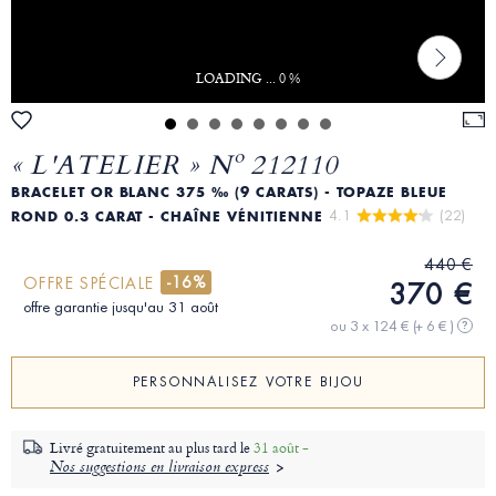
LOADING ... 0 %
« L'ATELIER » Nº 212110
BRACELET OR BLANC 375 ‰ (9 CARATS) - TOPAZE BLEUE
4.1 
 (22)
ROND 0.3 CARAT - CHAÎNE VÉNITIENNE
440 €
-16%
OFFRE SPÉCIALE
370 €
offre garantie jusqu'au 31 août
ou 3 x 124 €
(+ 6 € )
?
PERSONNALISEZ VOTRE BIJOU
Livré gratuitement au plus tard le
31 août -
Nos suggestions en livraison express