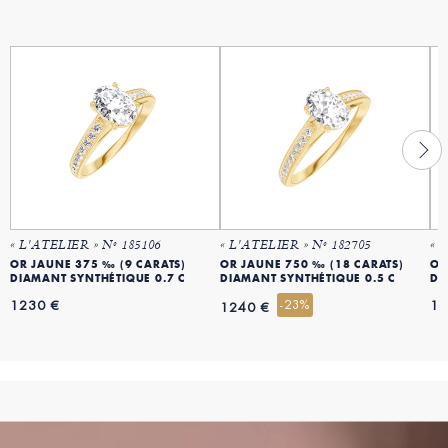
« L'ATELIER » Nº 185106
« L'ATELIER » Nº 182705
« 
OR JAUNE 375 ‰ (9 CARATS)
OR JAUNE 750 ‰ (18 CARATS)
OR
DIAMANT SYNTHÉTIQUE 0.7 C
DIAMANT SYNTHÉTIQUE 0.5 C
DI
1230 €
-23%
14
1240 €