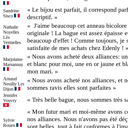
« Le bijou est parfait, il correspond pa
Sandrine
Sisco
descriptif. »
« J'aime beaucoup cet anneau bicolore 
Nathalie
originale ! La bague est assez épaisse et
Noyelles
Lès
beaucoup d'effet ! Comme toujours, je s
Vermelles
satisfaite de mes achats chez Edenly ! 
« Nous avons acheté deux alliances: un
Marjolaine
et blanc pour moi, une en or jaune et b
Marsannay
mon mari. »
Arnaud
« Nous avons acheté nos alliances, et 
Neuilly Les
sommes ravis elles sont parfaites »
Dijon
Jennifer
« Très belle bague, nous sommes très sa
Vouvry
« Mon futur mari et moi-même avons
nos alliances. Nous n'avons pas été déç
Sylvie
Rouen
sont belles, tout à fait conformes à l'im