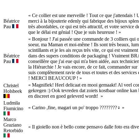
« Ce collier est une merveille ! Tout ce que j'attendais ! 
Béatrice
merci à la bijouterie edenly qui fabrique des bijoux splen
Pau
très abordables, ce qui est très attractif, et votre service d
que le délai est génial ! Que je suis heureuse ! »
« Bonjour ! J'ai passée une commande de 3 colliers qui o
soeur, ma Maman et moi-même ! Ils sont très beaux, lum
scintillants et je les ais reçus très vite, ce qui est vraimen
Béatrice
dans des supers conditions de packaging ! Vraiment B
Pau
conseillère que j'ai eue qui m'a bien aidée, aux techniciens
la Hiérarchie ! Je vais encore, de ce fait, commander s
suis complètement ravie de tous et toutes et des services e
! MERCI BEAUCOUP ! »
« Magnifiek! Heel delicaat en mooi gemaakt! Al veel c
Christel
gekregen :) Ook tevreden dat zoiets kostbaar online kan
Holsbeek
en discreet en goed geleverd wordt! »
Ludmila
« Carino ,fine, magari un po' troppo ????????‍♀️ »
Fiumicino
Marco
Graziano
« Il gioiello non è bello come pensavo dalle foto era div
Retorbido