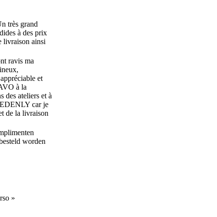
Un très grand
dides à des prix
e livraison ainsi
nt ravis ma
ineux,
t appréciable et
RAVO à la
 des ateliers et à
ur EDENLY car je
t de la livraison
omplimenten
 besteld worden
erso »