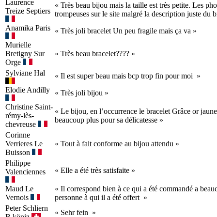
Laurence
« Très beau bijou mais la taille est très petite. Les ph
Treize Septiers
trompeuses sur le site malgré la description juste du b
Anamika
Paris
« Très joli bracelet Un peu fragile mais ça va »
Murielle
Bretigny Sur
« Très beau bracelet???? »
Orge
Sylviane
Hal
« Il est super beau mais bcp trop fin pour moi »
Elodie
Andilly
« Très joli bijou »
Christine
Saint-
« Le bijou, en l’occurrence le bracelet Grâce or jaune
rémy-lès-
beaucoup plus pour sa délicatesse »
chevreuse
Corinne
Verrieres Le
« Tout à fait conforme au bijou attendu »
Buisson
Philippe
« Elle a été très satisfaite »
Valenciennes
Maud
Le
« Il correspond bien à ce qui a été commandé a beauc
Vernois
personne à qui il a été offert »
Peter
Schliern
« Sehr fein »
B.köniz