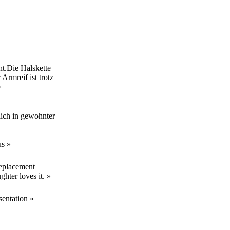
t.Die Halskette
Armreif ist trotz
»
lich in gewohnter
us »
replacement
ghter loves it. »
entation »