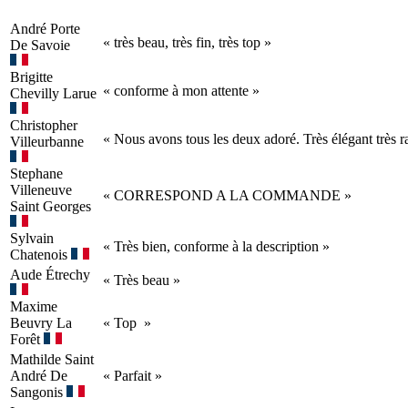
André
Porte
« très beau, très fin, très top »
De Savoie
Brigitte
« conforme à mon attente »
Chevilly Larue
Christopher
« Nous avons tous les deux adoré. Très élégant très ra
Villeurbanne
Stephane
Villeneuve
« CORRESPOND A LA COMMANDE »
Saint Georges
Sylvain
« Très bien, conforme à la description »
Chatenois
Aude
Étrechy
« Très beau »
Maxime
Beuvry La
« Top »
Forêt
Mathilde
Saint
André De
« Parfait »
Sangonis