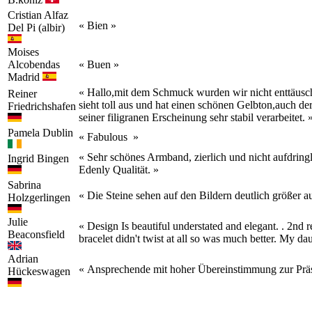
Cristian
Alfaz
« Bien »
Del Pi (albir)
Moises
Alcobendas
« Buen »
Madrid
« Hallo,mit dem Schmuck wurden wir nicht enttäusch
Reiner
sieht toll aus und hat einen schönen Gelbton,auch der 
Friedrichshafen
seiner filigranen Erscheinung sehr stabil verarbeitet. 
Pamela
Dublin
« Fabulous »
« Sehr schönes Armband, zierlich und nicht aufdring
Ingrid
Bingen
Edenly Qualität. »
Sabrina
« Die Steine sehen auf den Bildern deutlich größer a
Holzgerlingen
Julie
« Design Is beautiful understated and elegant. . 2nd 
Beaconsfield
bracelet didn't twist at all so was much better. My dau
Adrian
« Ansprechende mit hoher Übereinstimmung zur Präs
Hückeswagen