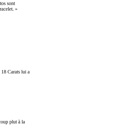
otos sont
racelet. »
 18 Carats lui a
oup plut à la