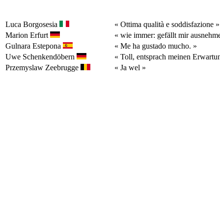
Luca
Borgosesia
« Ottima qualità e soddisfazione »
Marion
Erfurt
« wie immer: gefällt mir ausnehm
Gulnara
Estepona
« Me ha gustado mucho. »
Uwe
Schenkendöbern
« Toll, entsprach meinen Erwartu
Przemyslaw
Zeebrugge
« Ja wel »