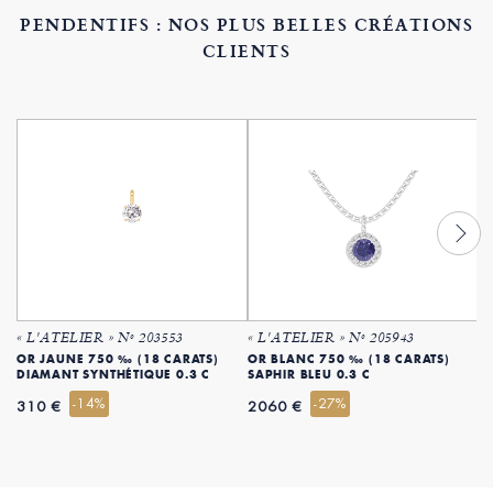
PENDENTIFS : NOS PLUS BELLES CRÉATIONS
CLIENTS
« L'ATELIER » Nº 203553
« L'ATELIER » Nº 205943
«
OR JAUNE 750 ‰ (18 CARATS)
OR BLANC 750 ‰ (18 CARATS)
O
DIAMANT SYNTHÉTIQUE 0.3 C
SAPHIR BLEU 0.3 C
S
-14%
-27%
6
310 €
2060 €