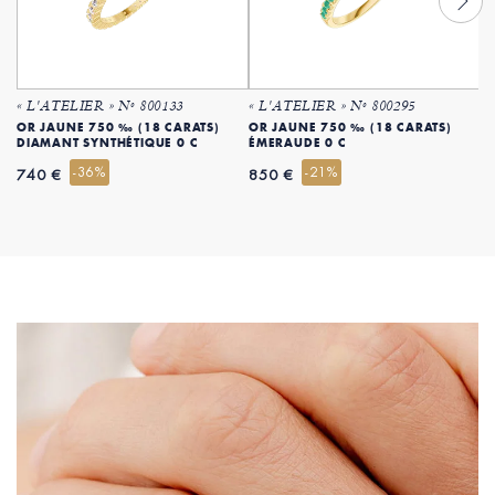
« L'ATELIER » Nº 800133
« L'ATELIER » Nº 800295
«
OR JAUNE 750 ‰ (18 CARATS)
OR JAUNE 750 ‰ (18 CARATS)
O
DIAMANT SYNTHÉTIQUE 0 C
ÉMERAUDE 0 C
D
-36%
-21%
740 €
850 €
9