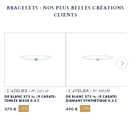
BRACELETS : NOS PLUS BELLES CRÉATIONS
CLIENTS
« L'ATELIER » Nº 212110
« L'ATELIER » Nº 200200
«
OR BLANC 375 ‰ (9 CARATS)
OR BLANC 375 ‰ (9 CARATS)
O
TOPAZE BLEUE 0.3 C
DIAMANT SYNTHÉTIQUE 0.3 C
D
-16%
-17%
370 €
490 €
4