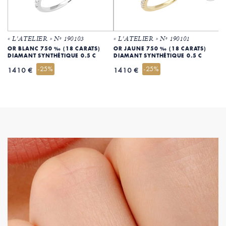
« L'ATELIER » Nº 190103
« L'ATELIER » Nº 190101
«
OR BLANC 750 ‰ (18 CARATS)
OR JAUNE 750 ‰ (18 CARATS)
O
DIAMANT SYNTHÉTIQUE 0.5 C
DIAMANT SYNTHÉTIQUE 0.5 C
D
-25%
-25%
1410 €
1410 €
1