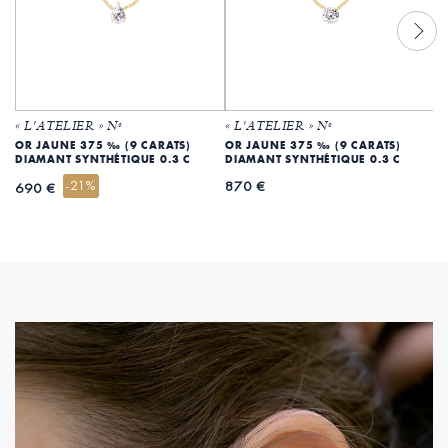
« L'ATELIER » Nº
« L'ATELIER » Nº
«
OR JAUNE 375 ‰ (9 CARATS)
OR JAUNE 375 ‰ (9 CARATS)
O
DIAMANT SYNTHÉTIQUE 0.3 C
DIAMANT SYNTHÉTIQUE 0.3 C
S
-21%
870 €
2
690 €