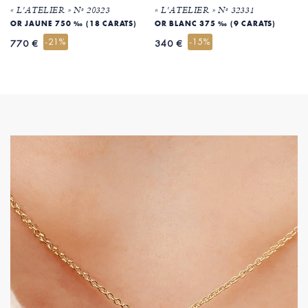
« L'ATELIER » Nº 20323
« L'ATELIER » Nº 32331
«
OR JAUNE 750 ‰ (18 CARATS)
OR BLANC 375 ‰ (9 CARATS)
O
-21%
-15%
770 €
340 €
4