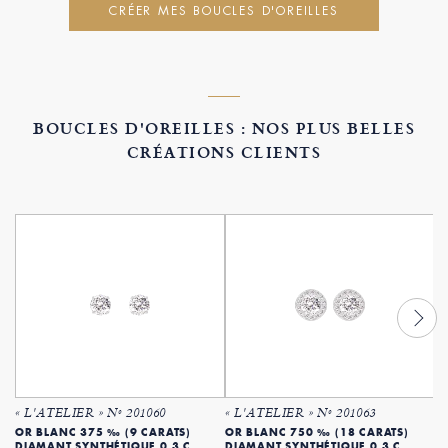
CRÉER MES BOUCLES D'OREILLES
BOUCLES D'OREILLES : NOS PLUS BELLES
CRÉATIONS CLIENTS
« L'ATELIER » Nº 201060
« L'ATELIER » Nº 201063
«
OR BLANC 375 ‰ (9 CARATS)
OR BLANC 750 ‰ (18 CARATS)
O
DIAMANT SYNTHÉTIQUE 0.3 C
DIAMANT SYNTHÉTIQUE 0.3 C
D