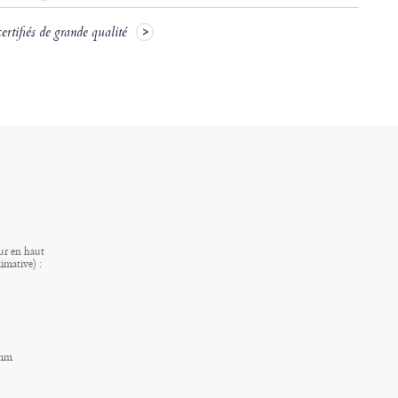
rtifiés de grande qualité
ur en haut
imative) :
 mm