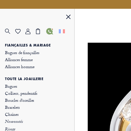
FIANÇAILLES & MARIAGE
Bagues de fiançailles
Alliances femme
Alliances homme
TOUTE LA JOAILLERIE
Bagues
Colliers, pendentifs
Boucles d'oreilles
Bracelets
Chaînes
Nouveautés
Rivage