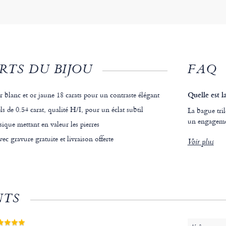
RTS DU BIJOU
FAQ
r blanc et or jaune 18 carats pour un contraste élégant
Quelle est l
s de 0.54 carat, qualité H/I, pour un éclat subtil
La bague tril
un engagemen
ique mettant en valeur les pierres
ec gravure gratuite et livraison offerte
Voir plus
NTS