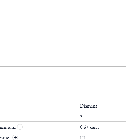
Diamant
3
 minimum
0.54 carat
+
nimum
HI
+