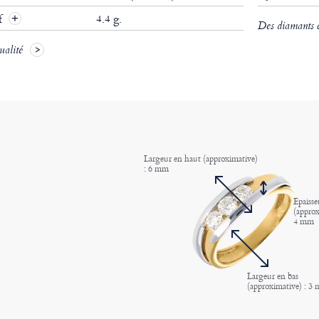
if
4.4 g.
Des diamants ce
ualité
Largeur en haut (approximative)
: 6 mm
Epaisse
(approx
4 mm
Largeur en bas
(approximative) : 3