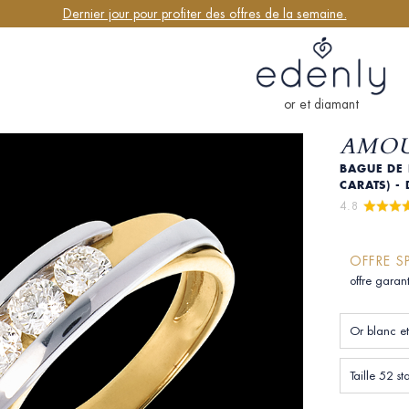
Dernier jour pour profiter des offres de la semaine.
or et diamant
AMOU
BAGUE DE 
CARATS) 
4.8 
OFFRE S
offre garan
Taille 52 