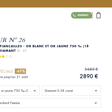
CONTACT
R Nº 26
FIANÇAILLES - OR BLANC ET OR JAUNE 750 ‰ (18
- DIAMANT
ID : 67
 (13)
5680 €
-49%
PÉCIALE
2890 €
tie jusqu'au 21 août
Or blanc et or jaune 750 ‰ (18 carats)
Diamant 0.54 carat
standard Femme