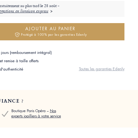
ratuitement au plus tard le
28 août -
gestions en livraison express
AJOUTER AU PANIER
Protégé à 100% par les garanties Edenly
jours (remboursement intégral)
 remise à taille offerts
Toutes les garanties Edenly
 d'authenticité
IANCE ?
Boutique Paris Opéra –
Nos
experts joailliers à votre service