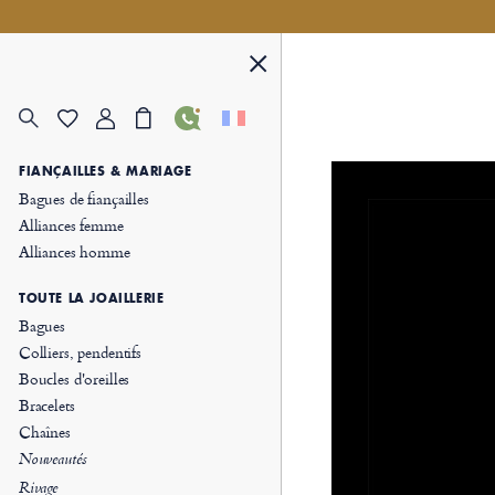
FIANÇAILLES & MARIAGE
Bagues de fiançailles
Alliances femme
Alliances homme
TOUTE LA JOAILLERIE
Bagues
Colliers, pendentifs
Boucles d'oreilles
Bracelets
Chaînes
Nouveautés
Rivage