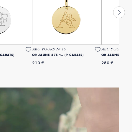
ABC YOURS Nº 16
ABC YOURS Nº 
 CARATS)
OR JAUNE 375 ‰ (9 CARATS)
OR JAUNE 375 ‰
210 €
280 €