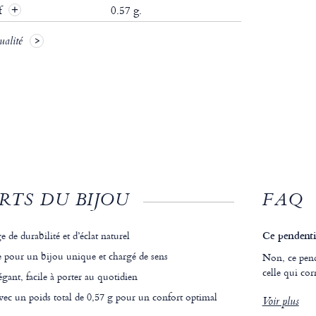
if
0.57 g.
ualité
RTS DU BIJOU
FAQ
 de durabilité et d’éclat naturel
Ce pendentif
 pour un bijou unique et chargé de sens
Non, ce pend
celle qui cor
égant, facile à porter au quotidien
vec un poids total de 0,57 g pour un confort optimal
Voir plus