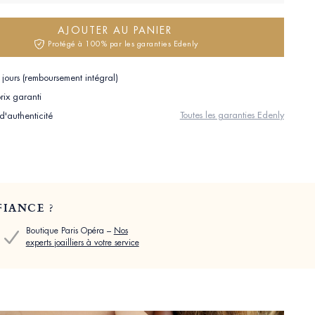
AJOUTER AU PANIER
Protégé à 100% par les garanties Edenly
jours (remboursement intégral)
rix garanti
Toutes les garanties Edenly
 d'authenticité
IANCE ?
Boutique Paris Opéra –
Nos
experts joailliers à votre service