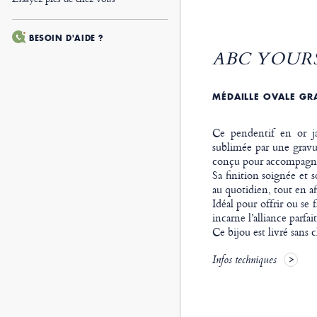
BESOIN D'AIDE ?
ABC YOURS
MÉDAILLE OVALE GRA
Ce pendentif en or ja
sublimée par une gravur
conçu pour accompagner
Sa finition soignée et 
au quotidien, tout en a
Idéal pour offrir ou se 
incarne l’alliance parfai
Ce bijou est livré sans 
Infos techniques