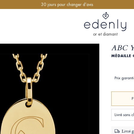
30 jours pour changer d’avis
or et diamant
ABC Y
MÉDAILLE 
Prix garant
Livré sans 
Livré g