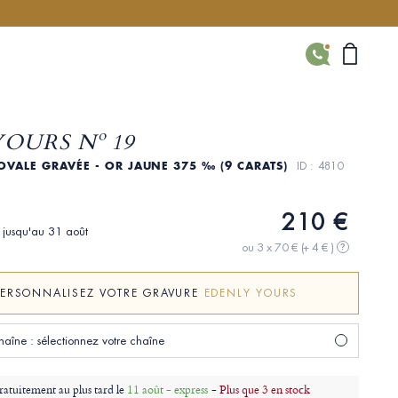
CONTACT
OURS Nº 19
OVALE GRAVÉE - OR JAUNE 375 ‰ (9 CARATS)
ID : 4810
210 €
i jusqu'au 31 août
ou 3 x 70 €
(+ 4 € )
?
PERSONNALISEZ VOTRE GRAVURE
EDENLY YOURS
chaîne : sélectionnez votre chaîne
ratuitement au plus tard le
11 août - express
-
Plus que 3 en stock