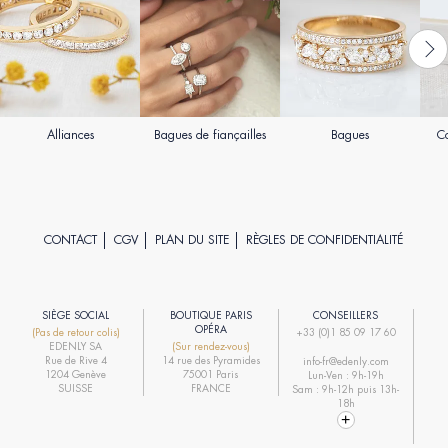
Alliances
Bagues de fiançailles
Bagues
Co
CONTACT
CGV
PLAN DU SITE
RÈGLES DE CONFIDENTIALITÉ
SIÈGE SOCIAL
BOUTIQUE PARIS
CONSEILLERS
R
OPÉRA
(Pas de retour colis)
+33 (0)1 85 09 17 60
EDENLY SA
(Sur rendez-vous)
R
Rue de Rive 4
14 rue des Pyramides
info-fr@edenly.com
1204 Genève
75001 Paris
Lun-Ven : 9h-19h
R
SUISSE
FRANCE
Sam : 9h-12h puis 13h-
18h