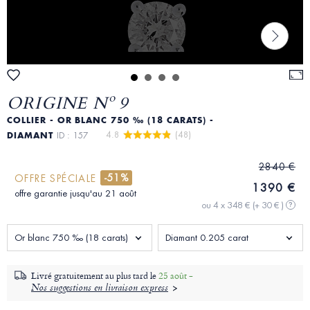
ORIGINE Nº 9
COLLIER - OR BLANC 750 ‰ (18 CARATS) -
4.8 
 (48)
DIAMANT
ID : 157
2840 €
-51%
OFFRE SPÉCIALE
1390 €
offre garantie jusqu'au 21 août
ou 4 x 348 €
(+ 30 € )
?
Or blanc 750 ‰ (18 carats)
Diamant 0.205 carat
Livré gratuitement au plus tard le
25 août -
Nos suggestions en livraison express