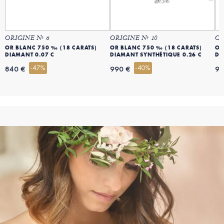
ORIGINE Nº 6
ORIGINE Nº 10
OR
OR BLANC 750 ‰ (18 CARATS)
OR BLANC 750 ‰ (18 CARATS)
OR
DIAMANT 0.07 C
DIAMANT SYNTHÉTIQUE 0.26 C
DI
-47%
-40%
840 €
990 €
99