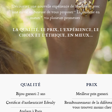
Découvrez une nouvelle expérience de la joaillerie avec
une envie ambitieuse de vous proposer “ La joaillerie en
mieux ”, via plusieurs promesses :
LA QUALITÉ, LE PRIX, L’EXPÉRIENCE, LE
CHOIX ET L’ÉTHIQUE, EN MIEUX...
QUALITÉ
PRIX
Bijou garanti 2 ans
Meilleur prix garanti
Certificat d’authenticité Edenly
Remboursement de la différen
vous trouvez moins cher
Ateliers à Paris