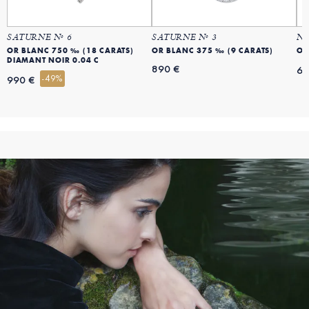
SATURNE Nº 6
SATURNE Nº 3
NI
OR BLANC 750 ‰ (18 CARATS)
OR BLANC 375 ‰ (9 CARATS)
OR
DIAMANT NOIR 0.04 C
890 €
69
-49%
990 €