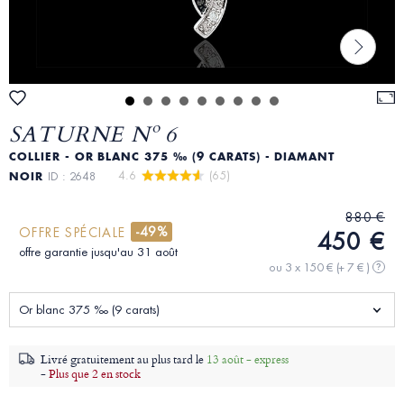
SATURNE Nº 6
COLLIER - OR BLANC 375 ‰ (9 CARATS) - DIAMANT
4.6 
 (65)
NOIR
ID : 2648
880 €
-49%
OFFRE SPÉCIALE
450 €
offre garantie jusqu'au 31 août
ou 3 x 150 €
(+ 7 € )
?
Or blanc 375 ‰ (9 carats)
Livré gratuitement au plus tard le
13 août - express
-
Plus que 2 en stock