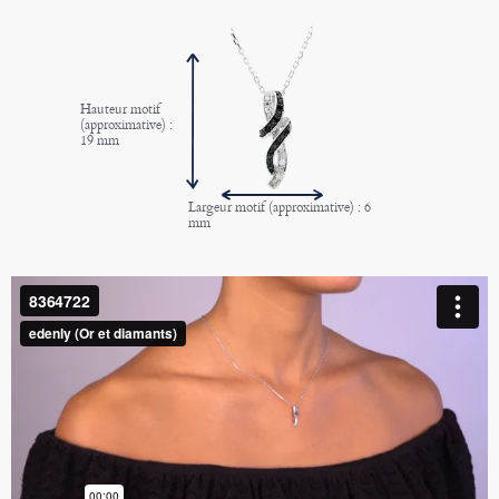
Hauteur motif
(approximative) :
19 mm
Largeur motif (approximative) : 6
mm