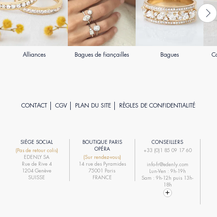
Alliances
Bagues de fiançailles
Bagues
Co
CONTACT
CGV
PLAN DU SITE
RÈGLES DE CONFIDENTIALITÉ
SIÈGE SOCIAL
BOUTIQUE PARIS
CONSEILLERS
R
OPÉRA
(Pas de retour colis)
+33 (0)1 85 09 17 60
EDENLY SA
(Sur rendez-vous)
R
Rue de Rive 4
14 rue des Pyramides
info-fr@edenly.com
1204 Genève
75001 Paris
Lun-Ven : 9h-19h
R
SUISSE
FRANCE
Sam : 9h-12h puis 13h-
18h