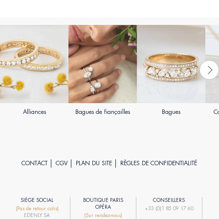
Alliances
Bagues de fiançailles
Bagues
Co
CONTACT
CGV
PLAN DU SITE
RÈGLES DE CONFIDENTIALITÉ
SIÈGE SOCIAL
BOUTIQUE PARIS
CONSEILLERS
R
OPÉRA
(Pas de retour colis)
+33 (0)1 85 09 17 60
EDENLY SA
(Sur rendez-vous)
R