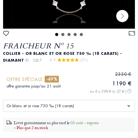
FRAICHEUR Nº 15
COLLIER - OR BLANC ET OR ROSE 750 ‰ (18 CARATS) -
4.9 
 (21)
DIAMANT
ID : 3267
2330 €
-49%
OFFRE SPÉCIALE
1190 €
offre garantie jusqu'au 21 août
ou 4 x 298 €
(+ 27 € )
?
Or blanc et or rose 750 ‰ (18 carats)
Livré gratuitement au plus tard le
05 août - express
-
Plus que 2 en stock