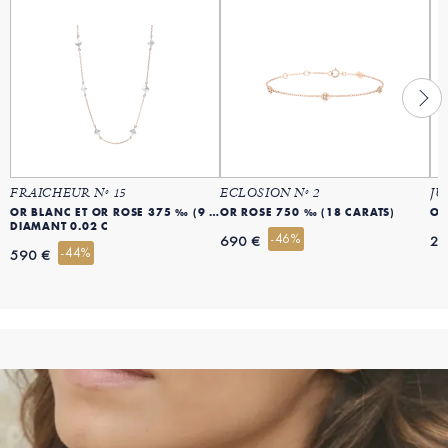
FRAICHEUR Nº 15
ECLOSION Nº 2
JU
OR BLANC ET OR ROSE 375 ‰ (9 CARATS)
OR ROSE 750 ‰ (18 CARATS)
OR
DIAMANT 0.02 C
-46%
690 €
24
-44%
590 €