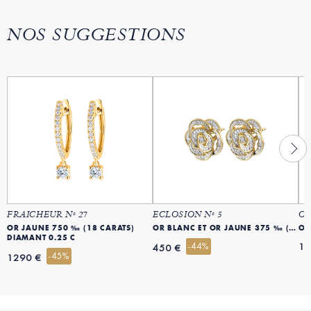
NOS SUGGESTIONS
FRAICHEUR Nº 27
ECLOSION Nº 5
OR
OR JAUNE 750 ‰ (18 CARATS)
OR BLANC ET OR JAUNE 375 ‰ (9 CARATS)
OR
DIAMANT 0.25 C
-44%
10
450 €
-45%
1290 €