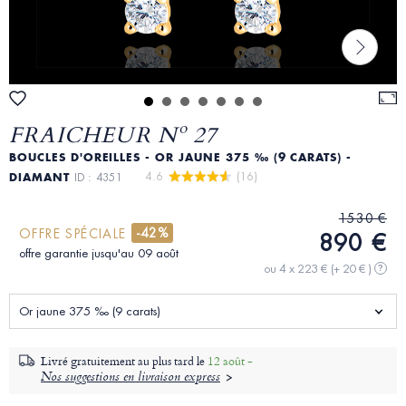
FRAICHEUR Nº 27
BOUCLES D'OREILLES - OR JAUNE 375 ‰ (9 CARATS) -
4.6 
 (16)
DIAMANT
ID : 4351
1530 €
-42%
OFFRE SPÉCIALE
890 €
offre garantie jusqu'au 09 août
ou 4 x 223 €
(+ 20 € )
?
Or jaune 375 ‰ (9 carats)
Livré gratuitement au plus tard le
12 août -
Nos suggestions en livraison express