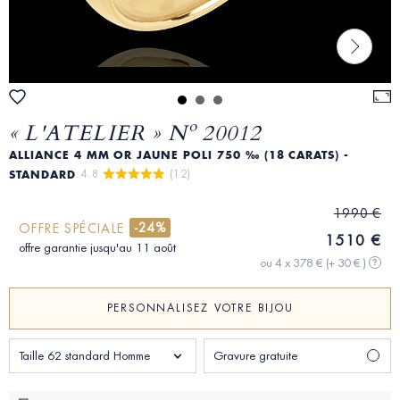
« L'ATELIER » Nº 20012
ALLIANCE 4 MM OR JAUNE POLI 750 ‰ (18 CARATS) -
4.8 
 (12)
STANDARD
1990 €
-24%
OFFRE SPÉCIALE
1510 €
offre garantie jusqu'au 11 août
ou 4 x 378 €
(+ 30 € )
?
PERSONNALISEZ VOTRE BIJOU
Taille 62 standard Homme
Gravure gratuite