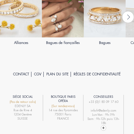
Alliances
Bagues de fiançailles
Bagues
Co
CONTACT
CGV
PLAN DU SITE
RÈGLES DE CONFIDENTIALITÉ
SIÈGE SOCIAL
BOUTIQUE PARIS
CONSEILLERS
R
OPÉRA
(Pas de retour colis)
+33 (0)1 85 09 17 60
EDENLY SA
(Sur rendez-vous)
R
Rue de Rive 4
14 rue des Pyramides
info-fr@edenly.com
1204 Genève
75001 Paris
Lun-Ven : 9h-19h
R
SUISSE
FRANCE
Sam : 9h-12h puis 13h-
18h