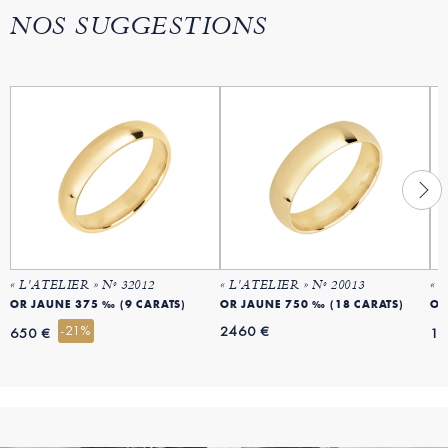
NOS SUGGESTIONS
« L'ATELIER » Nº 32012
« L'ATELIER » Nº 20013
« 
OR JAUNE 375 ‰ (9 CARATS)
OR JAUNE 750 ‰ (18 CARATS)
OR
-21%
2460 €
650 €
11