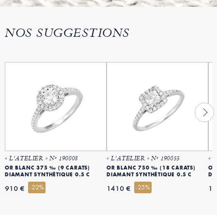
NOS SUGGESTIONS
« L'ATELIER » Nº 190008
« L'ATELIER » Nº 190055
« 
OR BLANC 375 ‰ (9 CARATS)
OR BLANC 750 ‰ (18 CARATS)
OR
DIAMANT SYNTHÉTIQUE 0.5 C
DIAMANT SYNTHÉTIQUE 0.5 C
DI
-22%
-25%
910 €
1410 €
17