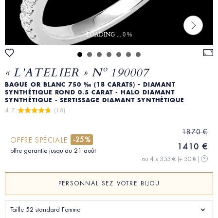
LOADING ... 0 %
« L'ATELIER » Nº 190007
BAGUE OR BLANC 750 ‰ (18 CARATS) - DIAMANT
SYNTHÉTIQUE ROND 0.5 CARAT - HALO DIAMANT
SYNTHÉTIQUE - SERTISSAGE DIAMANT SYNTHÉTIQUE
4.7 
 (18)
1870 €
-25%
OFFRE SPÉCIALE
1410 €
offre garantie jusqu'au 21 août
ou 4 x 353 €
(+ 30 € )
?
PERSONNALISEZ VOTRE BIJOU
Taille 52 standard Femme