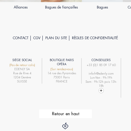
Alliances
Bagues de fiançailles
Bagues
Co
CONTACT
CGV
PLAN DU SITE
RÈGLES DE CONFIDENTIALITÉ
SIÈGE SOCIAL
BOUTIQUE PARIS
CONSEILLERS
R
OPÉRA
(Pas de retour colis)
+33 (0)1 85 09 17 60
EDENLY SA
(Sur rendez-vous)
R
Rue de Rive 4
14 rue des Pyramides
info-fr@edenly.com
1204 Genève
75001 Paris
Lun-Ven : 9h-19h
R
SUISSE
FRANCE
Sam : 9h-12h puis 13h-
18h
Retour en haut