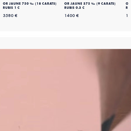
OR JAUNE 750 ‰ (18 CARATS)
OR JAUNE 375 ‰ (9 CARATS)
OR
RUBIS 1 C
RUBIS 0.3 C
RU
3580 €
1400 €
16