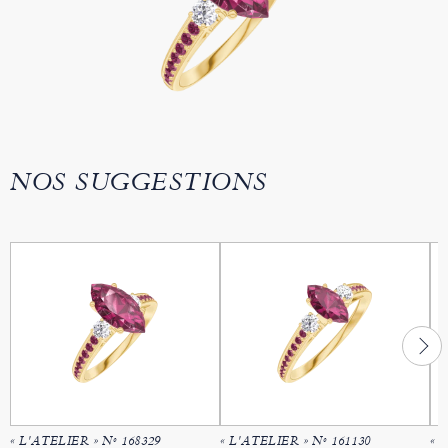
NOS SUGGESTIONS
« L'ATELIER » Nº 168329
« L'ATELIER » Nº 161130
« 