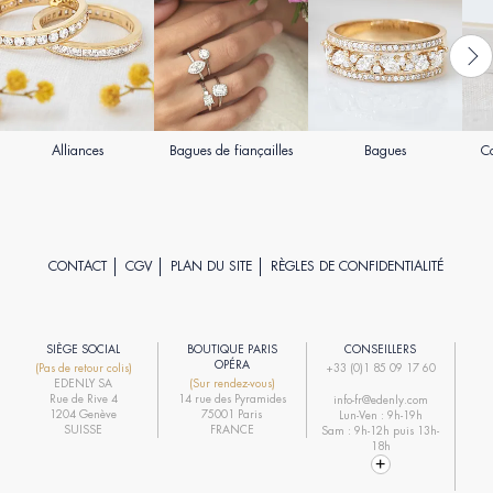
Alliances
Bagues de fiançailles
Bagues
Co
CONTACT
CGV
PLAN DU SITE
RÈGLES DE CONFIDENTIALITÉ
SIÈGE SOCIAL
BOUTIQUE PARIS
CONSEILLERS
R
OPÉRA
(Pas de retour colis)
+33 (0)1 85 09 17 60
EDENLY SA
(Sur rendez-vous)
R
Rue de Rive 4
14 rue des Pyramides
info-fr@edenly.com
1204 Genève
75001 Paris
Lun-Ven : 9h-19h
R
SUISSE
FRANCE
Sam : 9h-12h puis 13h-
18h