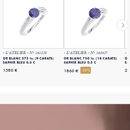
« L'ATELIER » Nº 161228
« L'ATELIER » Nº 163627
« 
OR BLANC 375 ‰ (9 CARATS)
OR BLANC 750 ‰ (18 CARATS)
OR
SAPHIR BLEU 0.3 C
SAPHIR BLEU 0.5 C
SA
1580 €
-26%
22
1860 €