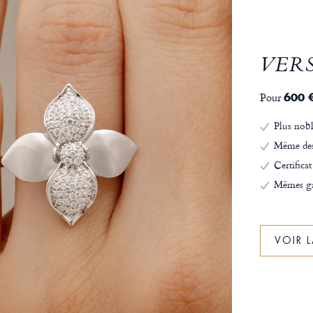
VER
Pour
600 
Plus nobl
Même de
Certificat
Mêmes ga
VOIR 