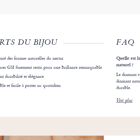
RTS DU BIJOU
FAQ
iré des formes naturelles du nectar
Quelle est 
naturel ?
ues GSI finement sertis pour une brillance remarquable
Le diamant sy
ant durabilité et élégance
diamant natur
le et facile à porter au quotidien
durable.
Voir plus