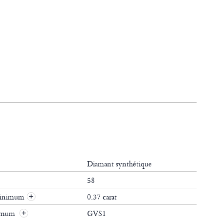
Diamant synthétique
58
 minimum
0.37 carat
+
nimum
GVS1
+