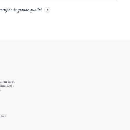
rtifiés de grande qualité
ur en haut
imative) :
m
.9 mm