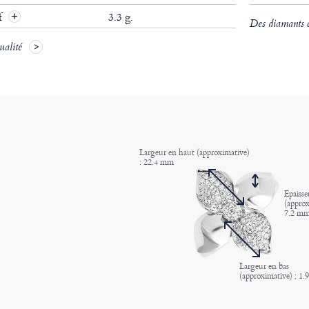
if
3.3 g.
Des diamants ce
ualité
Largeur en haut (approximative)
: 22.4 mm
Epaisse
(approx
7.2 m
Largeur en bas
(approximative) : 1