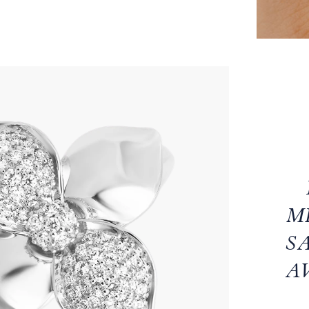
M
S
A