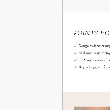
POINTS FO
Design audacieux insp
58 diamants synthétiq
Or blanc 9 carats alli
Bague large, confortab