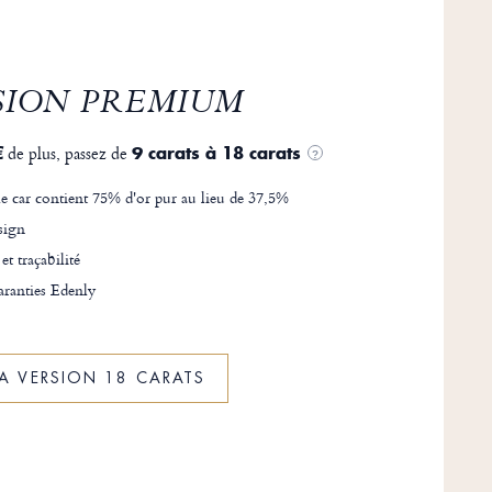
SION PREMIUM
de plus, passez de
€
9 carats à 18 carats
?
e car contient 75% d'or pur au lieu de 37,5%
sign
 et traçabilité
ranties Edenly
LA VERSION 18 CARATS