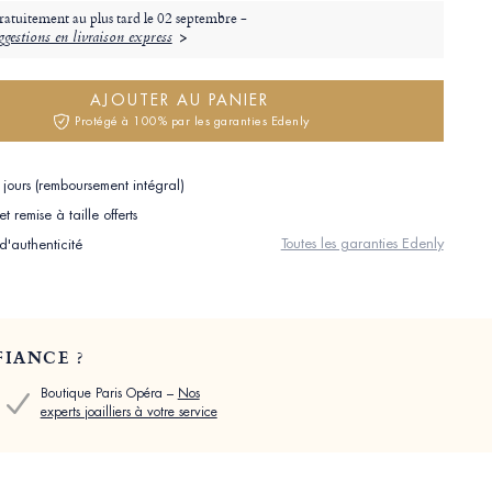
ratuitement au plus tard le
02 septembre -
gestions en livraison express
AJOUTER AU PANIER
Protégé à 100% par les garanties Edenly
jours (remboursement intégral)
 remise à taille offerts
Toutes les garanties Edenly
 d'authenticité
IANCE ?
Boutique Paris Opéra –
Nos
experts joailliers à votre service