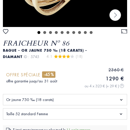
FRAICHEUR Nº 86
BAGUE - OR JAUNE 750 ‰ (18 CARATS) -
4.1 
 (18)
DIAMANT
ID : 5745
2360 €
-45%
OFFRE SPÉCIALE
1290 €
offre garantie jusqu'au 31 août
ou 4 x 323 €
(+ 29 € )
?
Or jaune 750 ‰ (18 carats)
Taille 52 standard Femme
Livré gratuitement au plus tard le
11 août express