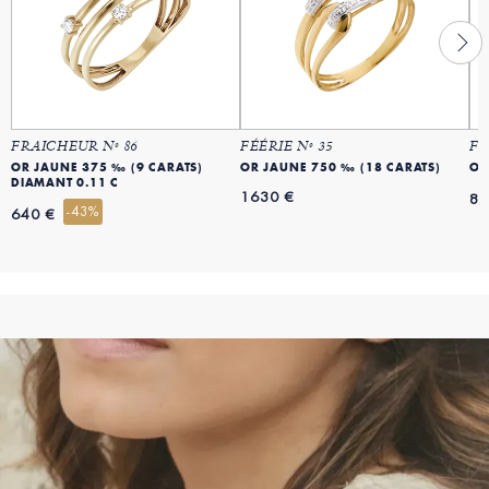
FRAICHEUR Nº 86
FÉÉRIE Nº 35
FR
OR JAUNE 375 ‰ (9 CARATS)
OR JAUNE 750 ‰ (18 CARATS)
OR
DIAMANT 0.11 C
1630 €
89
-43%
640 €