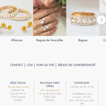
Alliances
Bagues de fiançailles
Bagues
Co
CONTACT
CGV
PLAN DU SITE
RÈGLES DE CONFIDENTIALITÉ
SIÈGE SOCIAL
BOUTIQUE PARIS
CONSEILLERS
R
OPÉRA
(Pas de retour colis)
+33 (0)1 85 09 17 60
EDENLY SA
(Sur rendez-vous)
R
Rue de Rive 4
14 rue des Pyramides
info-fr@edenly.com
1204 Genève
75001 Paris
Lun-Ven : 9h-19h
R
SUISSE
FRANCE
Sam : 9h-12h puis 13h-
18h