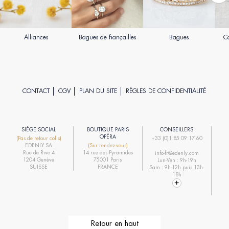
Alliances
Bagues de fiançailles
Bagues
Co
CONTACT
CGV
PLAN DU SITE
RÈGLES DE CONFIDENTIALITÉ
SIÈGE SOCIAL
BOUTIQUE PARIS
CONSEILLERS
R
OPÉRA
(Pas de retour colis)
+33 (0)1 85 09 17 60
EDENLY SA
(Sur rendez-vous)
R
Rue de Rive 4
14 rue des Pyramides
info-fr@edenly.com
1204 Genève
75001 Paris
Lun-Ven : 9h-19h
R
SUISSE
FRANCE
Sam : 9h-12h puis 13h-
18h
Retour en haut