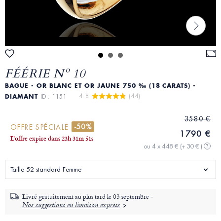
FÉÉRIE Nº 10
BAGUE - OR BLANC ET OR JAUNE 750 ‰ (18 CARATS) -
4.8 
 (44)
DIAMANT
ID : 1151
3580 €
-50%
OFFRE SPÉCIALE
1790 €
L'offre expire dans
23
h
31
m
50
s
ou 4 x 448 €
(+ 30 € )
?
Taille 52 standard Femme
Livré gratuitement au plus tard le
03 septembre -
Nos suggestions en livraison express