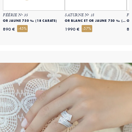
FÉÉRIE Nº 35
SATURNE Nº 18
FÉ
OR JAUNE 750 ‰ (18 CARATS)
OR BLANC ET OR JAUNE 750 ‰ (18 CARATS)
OR
-45%
-57%
890 €
1990 €
89