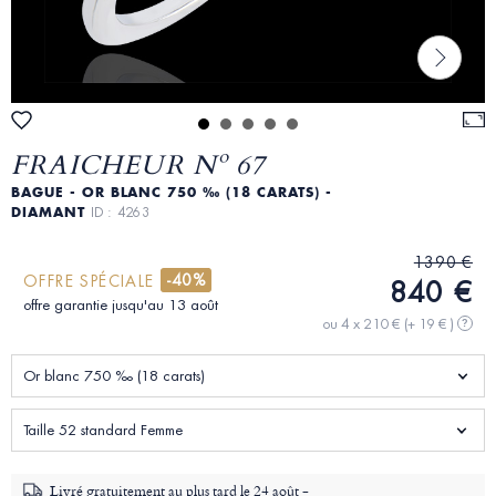
FRAICHEUR Nº 67
BAGUE - OR BLANC 750 ‰ (18 CARATS) -
DIAMANT
ID : 4263
1390 €
-40%
OFFRE SPÉCIALE
840 €
offre garantie jusqu'au 13 août
ou 4 x 210 €
(+ 19 € )
?
Or blanc 750 ‰ (18 carats)
Taille 52 standard Femme
Livré gratuitement au plus tard le
24 août -