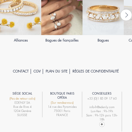
Alliances
Bagues de fiançailles
Bagues
Co
CONTACT
CGV
PLAN DU SITE
RÈGLES DE CONFIDENTIALITÉ
SIÈGE SOCIAL
BOUTIQUE PARIS
CONSEILLERS
R
OPÉRA
(Pas de retour colis)
+33 (0)1 85 09 17 60
EDENLY SA
(Sur rendez-vous)
R
Rue de Rive 4
14 rue des Pyramides
info-fr@edenly.com
1204 Genève
75001 Paris
Lun-Ven : 9h-19h
R
SUISSE
FRANCE
Sam : 9h-12h puis 13h-
18h