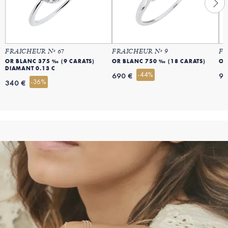
FRAICHEUR Nº 67
FRAICHEUR Nº 9
FR
OR BLANC 375 ‰ (9 CARATS)
OR BLANC 750 ‰ (18 CARATS)
OR
DIAMANT 0.13 C
-44%
690 €
99
-36%
340 €