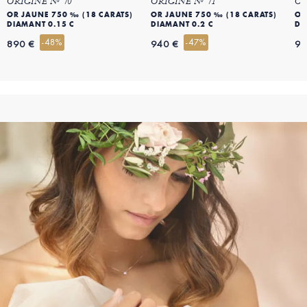
ORIGINE Nº 70
ORIGINE Nº 71
OR
OR JAUNE 750 ‰ (18 CARATS)
OR JAUNE 750 ‰ (18 CARATS)
OR
DIAMANT 0.15 C
DIAMANT 0.2 C
DI
-48%
-47%
890 €
940 €
99