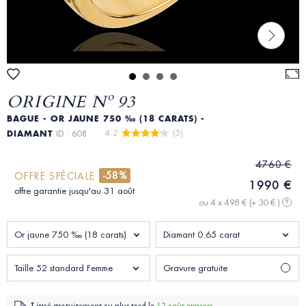
ORIGINE Nº 93
BAGUE - OR JAUNE 750 ‰ (18 CARATS) -
4.2 
 (5)
DIAMANT
ID : 608
4760 €
-58%
OFFRE SPÉCIALE
1990 €
offre garantie jusqu'au 31 août
ou 4 x 498 €
(+ 30 € )
?
Or jaune 750 ‰ (18 carats)
Diamant 0.65 carat
Taille 52 standard Femme
Gravure gratuite
Livré gratuitement au plus tard le
12 août express