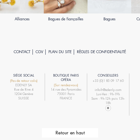
Alliances
Bagues de fiançailles
Bagues
Co
CONTACT
CGV
PLAN DU SITE
RÈGLES DE CONFIDENTIALITÉ
SIÈGE SOCIAL
BOUTIQUE PARIS
CONSEILLERS
R
OPÉRA
(Pas de retour colis)
+33 (0)1 85 09 17 60
EDENLY SA
(Sur rendez-vous)
R
Rue de Rive 4
14 rue des Pyramides
info-fr@edenly.com
1204 Genève
75001 Paris
Lun-Ven : 9h-19h
R
SUISSE
FRANCE
Sam : 9h-12h puis 13h-
18h
Retour en haut